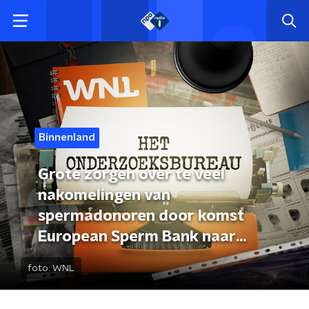
Binnenland
Grote zorgen over te veel
nakomelingen van
spermadonoren door komst
European Sperm Bank naar
Nederland
foto:
WNL