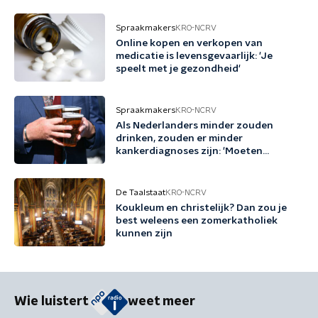
Spraakmakers
KRO-NCRV
Online kopen en verkopen van
medicatie is levensgevaarlijk: 'Je
speelt met je gezondheid'
Spraakmakers
KRO-NCRV
Als Nederlanders minder zouden
drinken, zouden er minder
kankerdiagnoses zijn: 'Moeten
bewustzijn vergroten'
De Taalstaat
KRO-NCRV
Koukleum en christelijk? Dan zou je
best weleens een zomerkatholiek
kunnen zijn
Wie luistert
weet meer