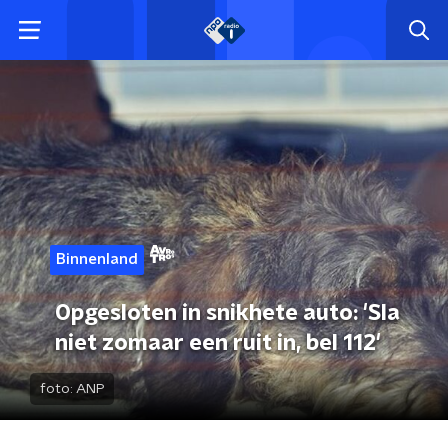
Binnenland
Opgesloten in snikhete auto: 'Sla
niet zomaar een ruit in, bel 112'
foto:
ANP