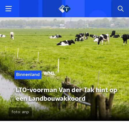
Binnenland
LTO-voorman Van der Tak hint op
een Landbouwakkoord
foto:
anp