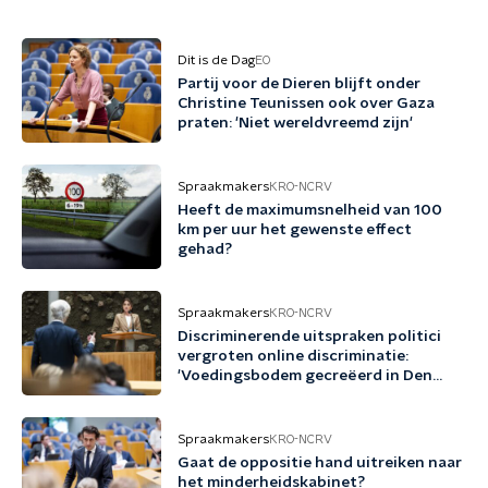
Dit is de Dag
EO
Partij voor de Dieren blijft onder
Christine Teunissen ook over Gaza
praten: 'Niet wereldvreemd zijn'
Spraakmakers
KRO-NCRV
Heeft de maximumsnelheid van 100
km per uur het gewenste effect
gehad?
Spraakmakers
KRO-NCRV
Discriminerende uitspraken politici
vergroten online discriminatie:
'Voedingsbodem gecreëerd in Den
Haag'
Spraakmakers
KRO-NCRV
Gaat de oppositie hand uitreiken naar
het minderheidskabinet?