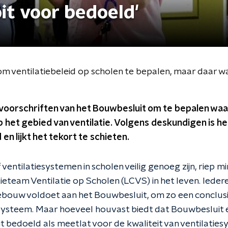
oit voor bedoeld'
om ventilatiebeleid op scholen te bepalen, maar daar wa
 voorschriften van het Bouwbesluit om te bepalen waa
het gebied van ventilatie. Volgens deskundigen is h
en lijkt het tekort te schieten.
ventilatiesystemen in scholen veilig genoeg zijn, riep mi
ieteam Ventilatie op Scholen (LCVS) in het leven. Ieder
bouw voldoet aan het Bouwbesluit, om zo een conclus
esysteem. Maar hoeveel houvast biedt dat Bouwbesluit e
t bedoeld als meetlat voor de kwaliteit van ventilaties