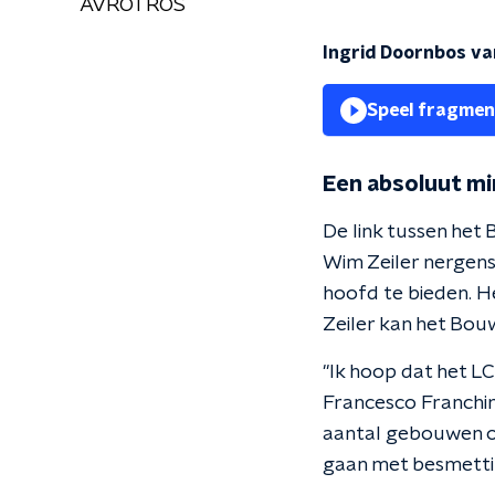
AVROTROS
Ingrid Doornbos van
Speel fragmen
Een absoluut m
De link tussen het 
Wim Zeiler nergens
hoofd te bieden. H
Zeiler kan het Bouw
"Ik hoop dat het LC
Francesco Franchim
aantal gebouwen ok
gaan met besmettin