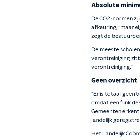
Absolute mini
De CO2-normen zijn
afkeuring, "maar ei
zegt de bestuurder
De meeste scholen z
verontreiniging zi
verontreiniging."
Geen overzicht
"Er is totaal geen 
omdat een flink de
Gemeenten erkent d
landelijk geregistr
Het Landelijk Coör