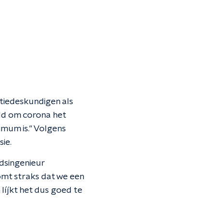
atiedeskundigen als
eld om corona het
imum is." Volgens
ie.
idsingenieur
omt straks dat we een
líjkt het dus goed te