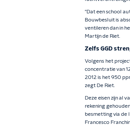
"Dat een school au
Bouwbesluit is abso
ventileren dan in 
Martijn de Riet.
Zelfs GGD stren
Volgens het proje
concentratie van 1
2012 is het 950 ppm
zegt De Riet.
Deze eisen zijn al 
rekening gehouden 
besmetting via de l
Francesco Franchimo