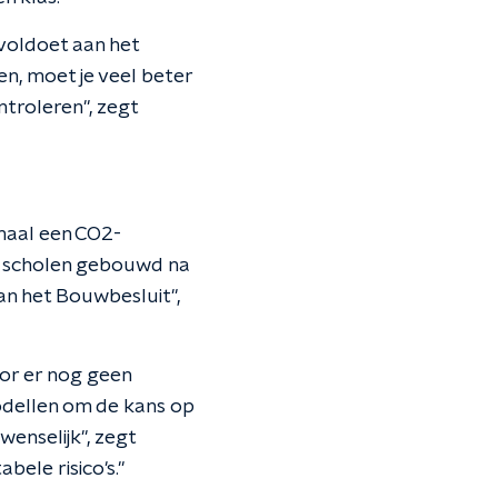
voldoet aan het
en, moet je veel beter
troleren", zegt
maal een CO2-
r scholen gebouwd na
an het Bouwbesluit",
oor er nog geen
odellen om de kans op
wenselijk", zegt
ele risico's."