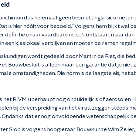
oeld
anchimon dus helemaal geen besmettingsrisico meten o
at is hier nóóit voor bedoeld." Volgens hem blijkt wel da
r definitie onaanvaardbare risico's ontstaan, maar dan
 in een klaslokaal verblijven en moeten de ramen regel
eskundigen wordt gedeeld door Martijn de Riet, die bed
et Bouwbesluit is alleen maar een garantie dat je niet z
le omstandigheden. Die norm is de laagste eis; het a
 het RIVM überhaupt nog onduidelijk is of aerosolen - k
spelen bij de verspreiding van het virus, zeggen steeds 
s. Ondanks dat er nog onvoldoende wetenschappelijk bewi
ter Slob is volgens hoogleraar Bouwkunde Wim Zeiler, d