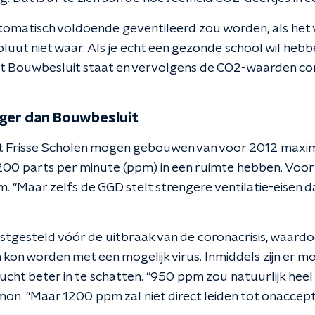
tomatisch voldoende geventileerd zou worden, als het 
luut niet waar. Als je echt een gezonde school wil hebb
het Bouwbesluit staat en vervolgens de CO2-waarden con
ger dan Bouwbesluit
ct Frisse Scholen mogen gebouwen van voor 2012 maxi
200 parts per minute (ppm) in een ruimte hebben. Voo
. "Maar zelfs de GGD stelt strengere ventilatie-eisen d
vastgesteld vóór de uitbraak van de coronacrisis, waard
kon worden met een mogelijk virus. Inmiddels zijn er m
ucht beter in te schatten. "950 ppm zou natuurlijk heel 
n. "Maar 1200 ppm zal niet direct leiden tot onacceptab