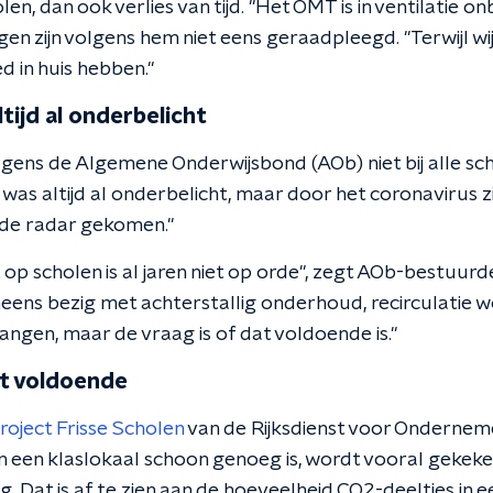
holen, dan ook verlies van tijd. "Het OMT is in ventilati
en zijn volgens hem niet eens geraadpleegd. "Terwijl wij 
d in huis hebben."
ltijd al onderbelicht
olgens de Algemene Onderwijsbond (AOb) niet bij alle s
et was altijd al onderbelicht, maar door het coronavirus 
 de radar gekomen."
op scholen is al jaren niet op orde", zegt AOb-bestuurd
neens bezig met achterstallig onderhoud, recirculatie w
angen, maar de vraag is of dat voldoende is."
et voldoende
roject Frisse Scholen
van de Rijksdienst voor Onderne
 in een klaslokaal schoon genoeg is, wordt vooral gekek
g. Dat is af te zien aan de hoeveelheid CO2-deeltjes in ee