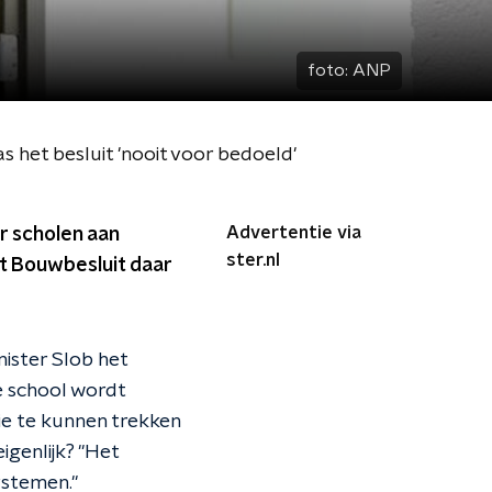
foto:
ANP
s het besluit 'nooit voor bedoeld'
Advertentie via
r scholen aan
ster.nl
et Bouwbesluit daar
nister Slob het
e school wordt
ie te kunnen trekken
igenlijk? "Het
ystemen."