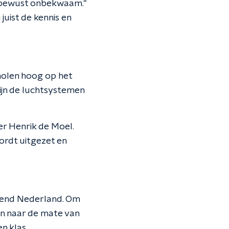
e onbewust onbekwaam."
juist de kennis en
cholen hoog op het
zijn de luchtsystemen
er Henrik de Moel.
ordt uitgezet en
mend Nederland. Om
en naar de mate van
n klas.