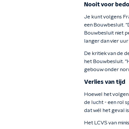
Nooit voor bed
Je kunt volgens Fr
een Bouwbesluit. "D
Bouwbesluit niet pe
langer dan vier uur
De kritiek van de d
het Bouwbesluit. "H
gebouw onder norma
Verlies van tijd
Hoewel het volgens
de lucht - een rol 
dat wél het geval i
Het LCVS van minis