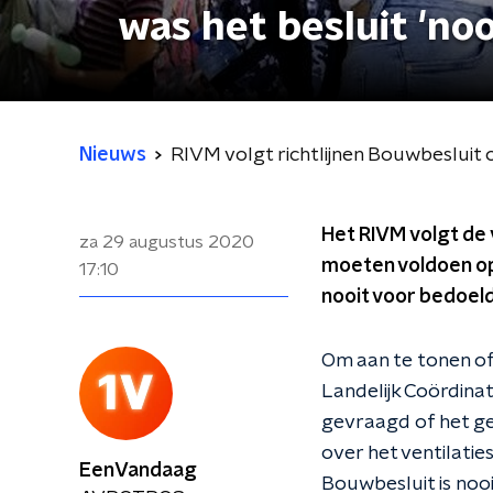
was het besluit 'no
Nieuws
RIVM volgt richtlijnen Bouwbesluit 
Het RIVM volgt de
za 29 augustus 2020
moeten voldoen op 
17:10
nooit voor bedoeld 
Om aan te tonen of 
Landelijk Coördinat
gevraagd of het ge
over het ventilati
EenVandaag
Bouwbesluit is nooi