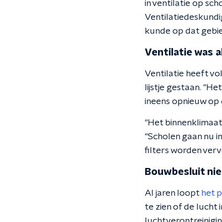
in ventilatie op sc
Ventilatiedeskundig
kunde op dat gebie
Ventilatie was a
Ventilatie heeft v
lijstje gestaan. "H
ineens opnieuw op
"Het binnenklimaat 
"Scholen gaan nu i
filters worden verv
Bouwbesluit ni
Al jaren loopt
het p
te zien of de lucht
luchtverontreinigin