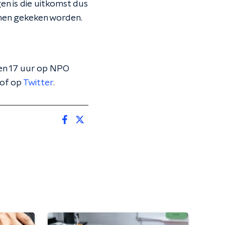
en is die uitkomst dus
emen gekeken worden.
 en 17 uur op NPO
of op
Twitter
.