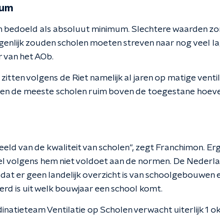
mum
 bedoeld als absoluut minimum. Slechtere waarden zor
genlijk zouden scholen moeten streven naar nog veel lag
 van het AOb.
itten volgens de Riet namelijk al jaren op matige ventil
tten de meeste scholen ruim boven de toegestane hoeve
beeld van de kwaliteit van scholen", zegt Franchimon. E
el volgens hem niet voldoet aan de normen. De Nederla
at er geen landelijk overzicht is van schoolgebouwen e
eerd is uit welk bouwjaar een school komt.
dinatieteam Ventilatie op Scholen verwacht uiterlijk 1 