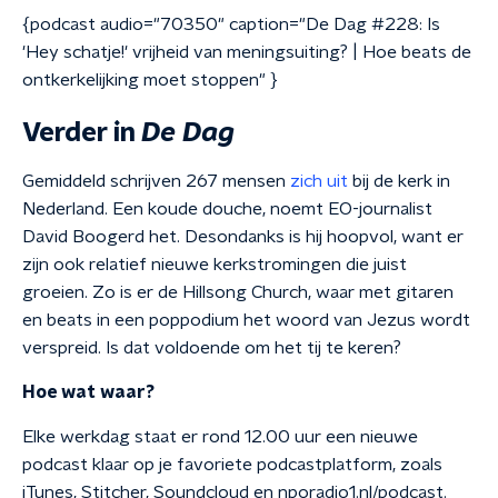
{podcast audio="70350" caption="De Dag #228: Is
'Hey schatje!' vrijheid van meningsuiting? | Hoe beats de
ontkerkelijking moet stoppen" }
Verder in
De Dag
Gemiddeld schrijven 267 mensen
zich uit
bij de kerk in
Nederland. Een koude douche, noemt EO-journalist
David Boogerd het. Desondanks is hij hoopvol, want er
zijn ook relatief nieuwe kerkstromingen die juist
groeien. Zo is er de Hillsong Church, waar met gitaren
en beats in een poppodium het woord van Jezus wordt
verspreid. Is dat voldoende om het tij te keren?
Hoe wat waar?
Elke werkdag staat er rond 12.00 uur een nieuwe
podcast klaar op je favoriete podcastplatform, zoals
iTunes, Stitcher, Soundcloud en nporadio1.nl/podcast.