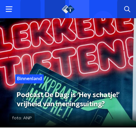
Binnenland
Podcast De Dag: is 'Hey schatje!'
vrijheid van meningsuiting?
foto:
ANP