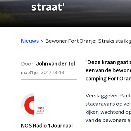
straat'
Nieuws
Bewoner Fort Oranje: 'Straks sta ik
"Deze kraan gaat zo
Door:
John van der Tol
een van de bewoner
ma 31 juli 2017
13:43
camping Fort Oranj
Verslaggever Paul 
stacaravans op veld
kijken, wachtend o
van de bewoners al
NOS Radio 1 Journaal