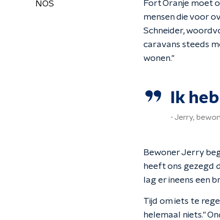
Fort Oranje moet o
NOS
mensen die voor ove
Schneider, woordvo
caravans steeds meer
wonen."
Ik heb
Jerry, bewon
Bewoner Jerry begr
heeft ons gezegd d
lag er ineens een 
Tijd om iets te rege
helemaal niets." On