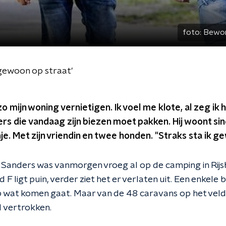
foto:
Bewone
 gewoon op straat'
 mijn woning vernietigen. Ik voel me klote, al zeg ik he
s die vandaag zijn biezen moet pakken. Hij woont sin
e. Met zijn vriendin en twee honden. "Straks sta ik g
Sanders was vanmorgen vroeg al op de camping in Rijs
 F ligt puin, verder ziet het er verlaten uit. Een enkel
p wat komen gaat. Maar van de 48 caravans op het veld 
 vertrokken.