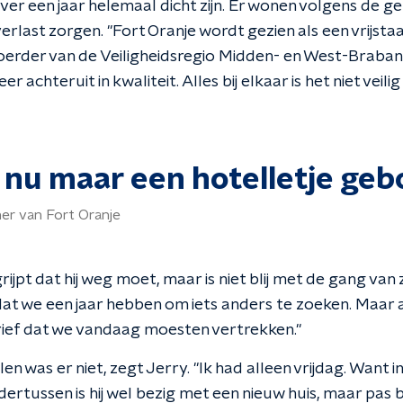
ver een jaar helemaal dicht zijn. Er wonen volgens de g
rlast zorgen. "Fort Oranje wordt gezien als een vrijstaa
erder van de Veiligheidsregio Midden- en West-Braban
 achteruit in kwaliteit. Alles bij elkaar is het niet veil
 nu maar een hotelletje geb
er van Fort Oranje
ijpt dat hij weg moet, maar is niet blij met de gang va
at we een jaar hebben om iets anders te zoeken. Maa
brief dat we vandaag moesten vertrekken."
len was er niet, zegt Jerry. "Ik had alleen vrijdag. Want 
dertussen is hij wel bezig met een nieuw huis, maar pas