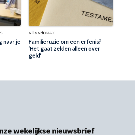
Villa VdB
S
MAX
 naar je
Familieruzie om een erfenis?
'Het gaat zelden alleen over
geld'
nze wekelijkse nieuwsbrief