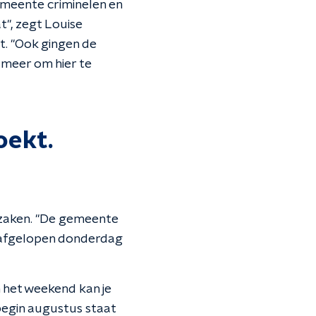
emeente criminelen en
t", zegt Louise
t. "Ook gingen de
ig meer om hier te
oekt.
n zaken. "De gemeente
r afgelopen donderdag
in het weekend kan je
 begin augustus staat