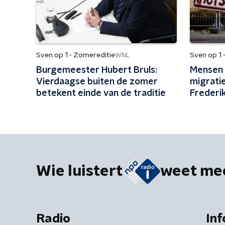
Sven op 1 - Zomereditie
Sven op 1 
WNL
Burgemeester Hubert Bruls:
Mensen z
Vierdaagse buiten de zomer
migrati
betekent einde van de traditie
Frederik
gepeild
migratie
Wie luistert
weet me
Radio
Inf