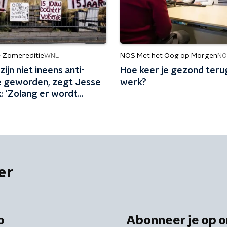
- Zomereditie
NOS Met het Oog op Morgen
WNL
NO
ijn niet ineens anti-
Hoe keer je gezond terug
e geworden, zegt Jesse
werk?
: 'Zolang er wordt
, zijn mensen tegen
'
er
o
Abonneer je op o