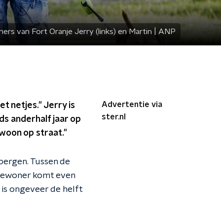
rs van Fort Oranje Jerry (links) en Martin | ANP
Advertentie via
t netjes." Jerry is
ster.nl
ds anderhalf jaar op
ewoon op straat."
bergen. Tussen de
e bewoner komt even
is ongeveer de helft