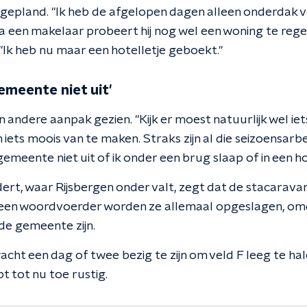
g gepland. "Ik heb de afgelopen dagen alleen onderdak 
a een makelaar probeert hij nog wel een woning te regel
 "Ik heb nu maar een hotelletje geboekt."
emeente niet uit'
n andere aanpak gezien. "Kijk er moest natuurlijk wel ie
iets moois van te maken. Straks zijn al die seizoensar
emeente niet uit of ik onder een brug slaap of in een ho
t, waar Rijsbergen onder valt, zegt dat de stacarava
 een woordvoerder worden ze allemaal opgeslagen, om
e gemeente zijn.
ht een dag of twee bezig te zijn om veld F leeg te hal
t tot nu toe rustig.