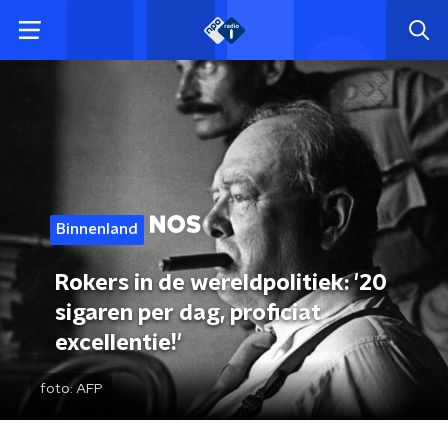
Binnenland
Rokers in de wereldpolitiek: '20
sigaren per dag, proficiat
excellentie!'
foto:
AFP