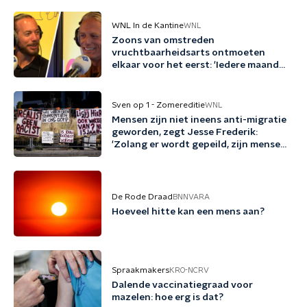
WNL In de Kantine
WNL
Zoons van omstreden
vruchtbaarheidsarts ontmoeten
elkaar voor het eerst: 'Iedere maand
familie erbij'
Sven op 1 - Zomereditie
WNL
Mensen zijn niet ineens anti-migratie
geworden, zegt Jesse Frederik:
'Zolang er wordt gepeild, zijn mensen
tegen migratie'
De Rode Draad
BNNVARA
Hoeveel hitte kan een mens aan?
Spraakmakers
KRO-NCRV
Dalende vaccinatiegraad voor
mazelen: hoe erg is dat?