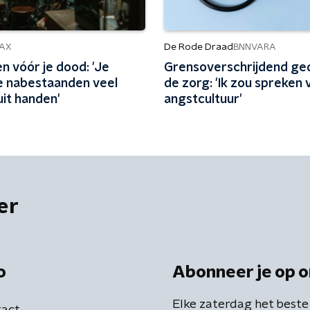
De Rode Draad
AX
BNNVARA
n vóór je dood: 'Je
Grensoverschrijdend ged
e nabestaanden veel
de zorg: 'Ik zou spreken 
uit handen'
angstcultuur'
er
o
Abonneer je op o
Elke zaterdag het beste