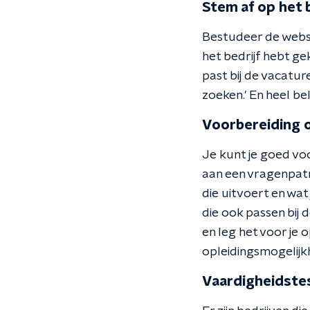
Stem af op het b
Bestudeer de websit
het bedrijf hebt gek
past bij de vacatur
zoeken.' En heel bel
Voorbereiding 
Je kunt je goed vo
aan een vragenpatro
die uitvoert en wa
die ook passen bij 
en leg het voor je o
opleidingsmogelijkh
Vaardigheidste