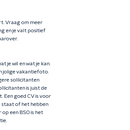
eert. Vraag om meer
 en je valt positief
aarover.
at je wil en wat je kan.
 jolige vakantiefoto.
ere sollicitanten
icitanten is juist de
. Een goed CV is voor
e staat of het hebben
er op een BSO is het
ie.