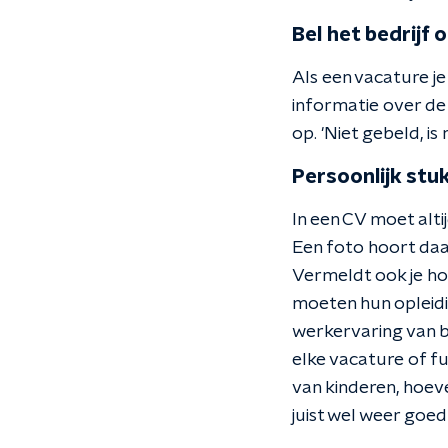
Bel het bedrijf 
Als een vacature je
informatie over de 
op. 'Niet gebeld, i
Persoonlijk stu
In een CV moet altij
Een foto hoort daar
Vermeldt ook je hob
moeten hun opleidin
werkervaring van b
elke vacature of fu
van kinderen, hoeven
juist wel weer goed