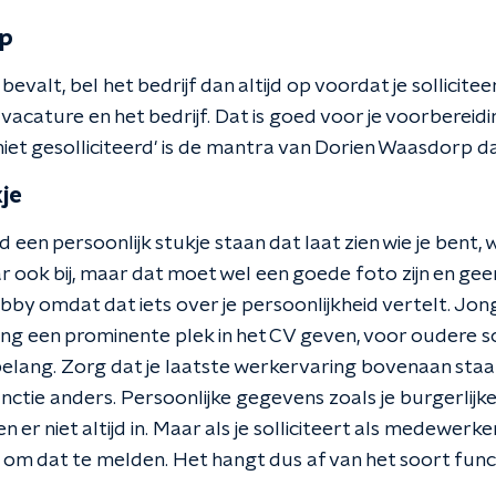
op
 bevalt, bel het bedrijf dan altijd op voordat je sollicit
vacature en het bedrijf. Dat is goed voor je voorbereiding
s niet gesolliciteerd' is de mantra van Dorien Waasdorp d
kje
d een persoonlijk stukje staan dat laat zien wie je bent, w
 ook bij, maar dat moet wel een goede foto zijn en geen
by omdat dat iets over je persoonlijkheid vertelt. Jong
g een prominente plek in het CV geven, voor oudere soll
elang. Zorg dat je laatste werkervaring bovenaan staat
nctie anders. Persoonlijke gegevens zoals je burgerlijk
 er niet altijd in. Maar als je solliciteert als medewerk
 om dat te melden. Het hangt dus af van het soort funct