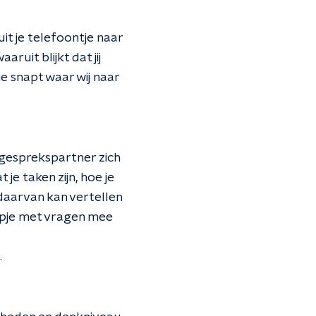
it je telefoontje naar
ruit blijkt dat jij
ie snapt waar wij naar
 gesprekspartner zich
e taken zijn, hoe je
daarvan kan vertellen
mapje met vragen mee
.