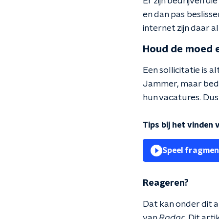
Er zijn bedrijven d
en dan pas besliss
internet zijn daar a
Houd de moed e
Een sollicitatie is
Jammer, maar beden
hun vacatures. Dus 
Tips bij het vinden
Speel fragmen
Reageren?
Dat kan onder dit a
van
Radar
. Dit ar