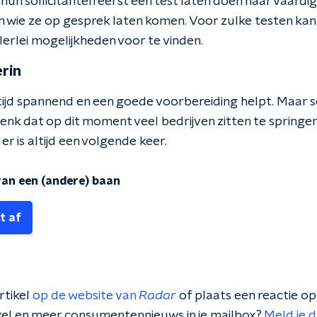
ie hun sollicitanten eerst een test laten doen naar vaar
en wie ze op gesprek laten komen. Voor zulke testen kan
llerlei mogelijkheden voor te vinden.
rin
 altijd spannend en een goede voorbereiding helpt. Maar s
k dat op dit moment veel bedrijven zitten te springe
er is altijd een volgende keer.
 van een (andere) baan
t af
rtikel
op de website van
Radar
of plaats een reactie o
tikel en meer consumentennieuws in je mailbox?
Meld je 