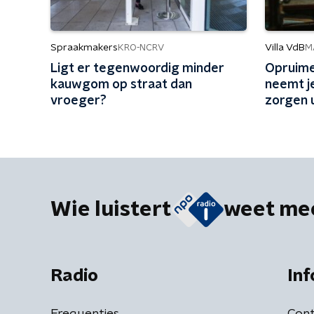
Spraakmakers
Villa VdB
KRO-NCRV
M
Ligt er tegenwoordig minder
Opruime
kauwgom op straat dan
neemt j
vroeger?
zorgen 
Wie luistert
weet me
Radio
Inf