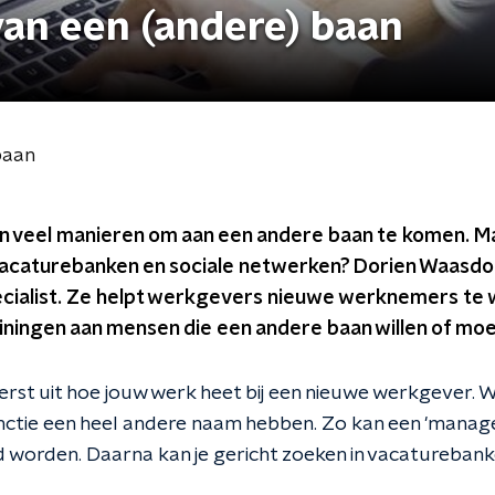
 van een (andere) baan
 baan
n veel manieren om aan een andere baan te komen. Maa
acaturebanken en sociale netwerken? Dorien Waasdor
cialist. Ze helpt werkgevers nieuwe werknemers te 
iningen aan mensen die een andere baan willen of moe
eerst uit hoe jouw werk heet bij een nieuwe werkgever. W
unctie een heel andere naam hebben. Zo kan een 'manag
 worden. Daarna kan je gericht zoeken in vacaturebanke