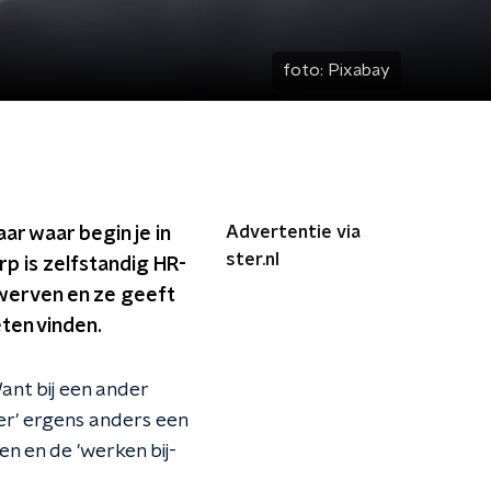
foto:
Pixabay
Advertentie via
r waar begin je in
ster.nl
p is zelfstandig HR-
werven en ze geeft
ten vinden.
ant bij een ander
er' ergens anders een
n en de 'werken bij-