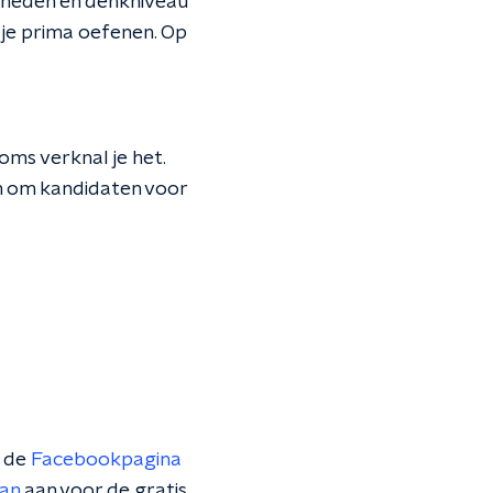
digheden en denkniveau
 je prima oefenen. Op
oms verknal je het.
n om kandidaten voor
p de
Facebookpagina
dan
aan voor de gratis