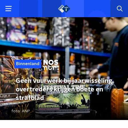
Binnenland
Geen vuurwerk bij jaarwisseling,
overtreders krijgen boete en
strafblad
foto:
ANP