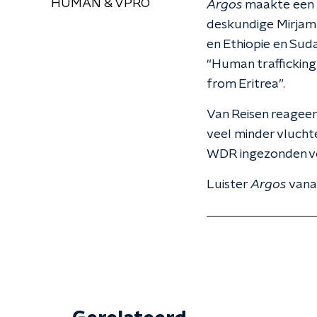
HUMAN & VPRO
Argos
maakte een 
deskundige Mirjam va
en Ethiopie en Sud
“Human trafficking
from Eritrea”.
Van Reisen reageer
veel minder vlucht
WDR ingezonden voor
Luister
Argos
vana