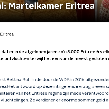
l: Martelkamer Eritrea
Eritrea
k dat er in de afgelopen jaren zo’n 5.000 Eritreeërs e
te ontvluchten terwijl het een van de meest gesloten 
ekt Bettina Rühl in de door de WDR in 2016 uitgezond
ea.Het antwoord op deze intrigerende vraag is even s
litairen van het Eritrese regime zijn mede verantwoorde
n vluchtelingen. Ze verdienen er enorme sommen geld a