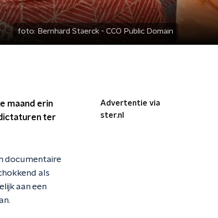
foto:
Bernhard Staerck - CCO Public Domain
Advertentie via
lke maand erin
ster.nl
dictaturen ter
en documentaire
chokkend als
lijk aan een
an.