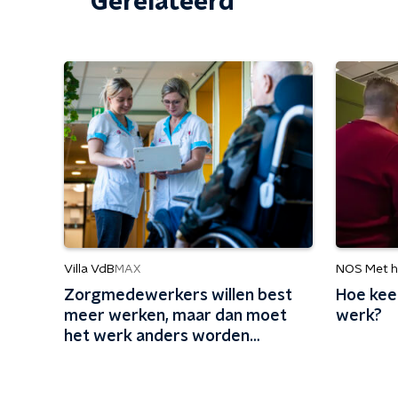
Gerelateerd
Villa VdB
NOS Met h
MAX
Zorgmedewerkers willen best
Hoe keer
meer werken, maar dan moet
werk?
het werk anders worden
ingericht