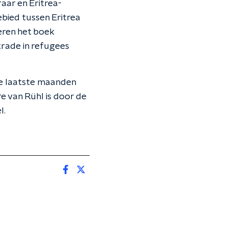
ar en Eritrea-
gebied tussen Eritrea
eren het boek
trade in refugees
de laatste maanden
e van Rühl is door de
l.