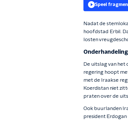
Speel fragmen
Nadat de stemlokal
hoofdstad Erbil. 
losten vreugdescho
Onderhandeling
De uitslag van het
regering hoopt met
met de Iraakse rege
Koerdistan niet zit
praten over de uit
Ook buurlanden Iran
president Erdogan 