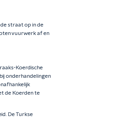
de straat op in de
oten vuurwerk af en
 Iraaks-Koerdische
 bij onderhandelingen
onafhankelijk
met de Koerden te
eid. De Turkse