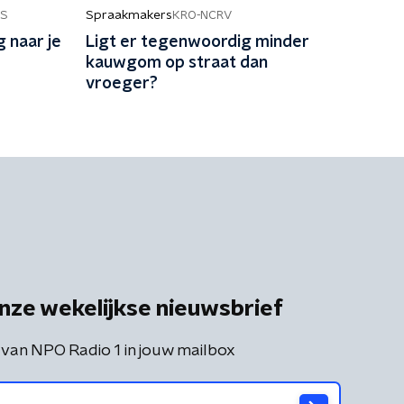
Spraakmakers
S
KRO-NCRV
 naar je
Ligt er tegenwoordig minder
kauwgom op straat dan
vroeger?
nze wekelijkse nieuwsbrief
 van NPO Radio 1 in jouw mailbox