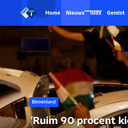
Home
Nieuws
Gids
Gemist
Binnenland
'Ruim 90 procent ki