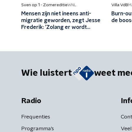
Sven op 1 - Zomereditie
Villa VdB
WNL
M
Mensen zijn niet ineens anti-
Burn-out
migratie geworden, zegt Jesse
de boo
Frederik: 'Zolang er wordt
gepeild, zijn mensen tegen
migratie'
Wie luistert
weet me
Radio
Inf
Frequenties
Cont
Programma's
Veel