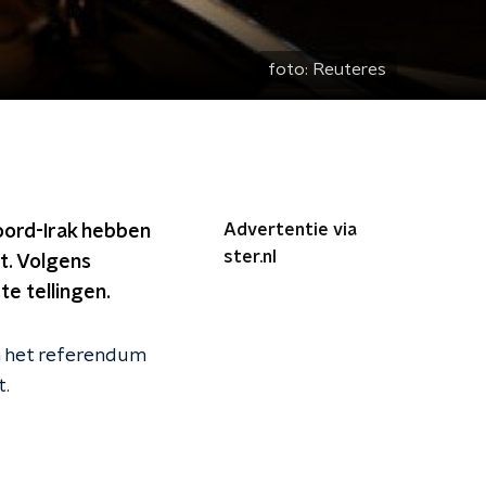
foto:
Reuteres
Advertentie via
oord-Irak hebben
ster.nl
t. Volgens
e tellingen.
n het referendum
t.