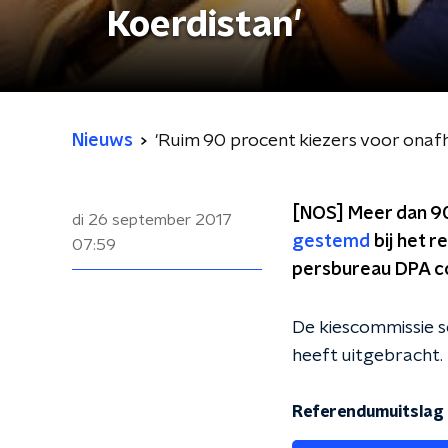
Koerdistan'
Nieuws
'Ruim 90 procent kiezers voor onafh
[NOS] Meer dan 90
di 26 september 2017
gestemd
bij het r
07:59
persbureau DPA co
De kiescommissie s
heeft uitgebracht. 
Referendumuitslag 