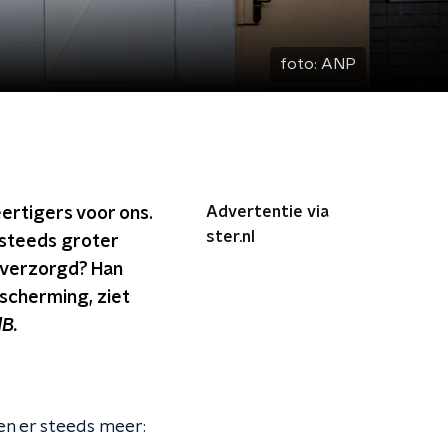
foto:
ANP
Advertentie via
ertigers voor ons.
ster.nl
 steeds groter
verzorgd? Han
scherming, ziet
dB.
en er steeds meer: