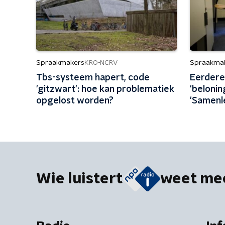
Spraakmakers
Spraakma
KRO-NCRV
Tbs-systeem hapert, code
Eerdere
'gitzwart': hoe kan problematiek
'belonin
opgelost worden?
'Samenle
Wie luistert
weet me