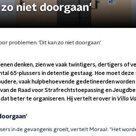
 zo niet doorgaan'
oor problemen: 'Dit kan zo niet doorgaan'
nen denken, zien we vaak twintigers, dertigers of ve
antal 65-plussers in detentie gestaag. Hoe moet deze
udere, vaak hulpbehoevende gedetineerden worden 
r van de Raad voor Strafrechtstoepassing en Jeugdbe
at beter te organiseren. Hij vertelt erover in
Villa V
 doorgaan'
sers in de gevangenis groeit, vertelt Moraal: "Het word