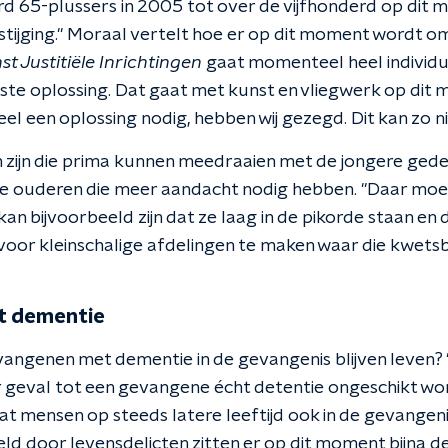
rd 65-plussers in 2005 tot over de vijfhonderd op dit m
 stijging." Moraal vertelt hoe er op dit moment wordt 
st Justitiële Inrichtingen
gaat momenteel heel individu
ste oplossing. Dat gaat met kunst en vliegwerk op dit
eel een oplossing nodig, hebben wij gezegd. Dit kan zo n
zijn die prima kunnen meedraaien met de jongere gedeti
e ouderen die meer aandacht nodig hebben. "Daar moet
an bijvoorbeeld zijn dat ze laag in de pikorde staan en
 voor kleinschalige afdelingen te maken waar die kwetsb
t dementie
ngenen met dementie in de gevangenis blijven leven?
er geval tot een gevangene écht detentie ongeschikt wo
dat mensen op steeds latere leeftijd ook in de gevangen
eld door levensdelicten zitten er op dit moment bijna d