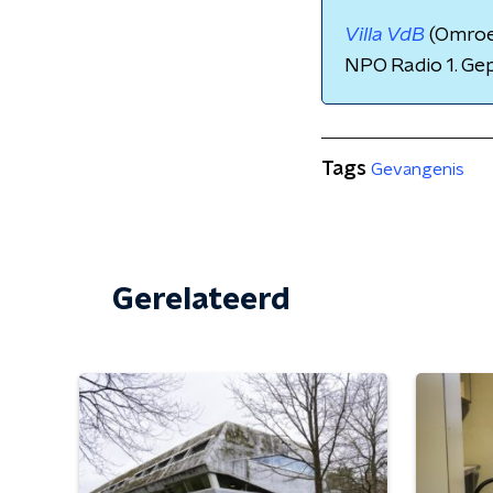
Villa VdB
(Omroe
NPO Radio 1. Ge
Tags
Gevangenis
Gerelateerd