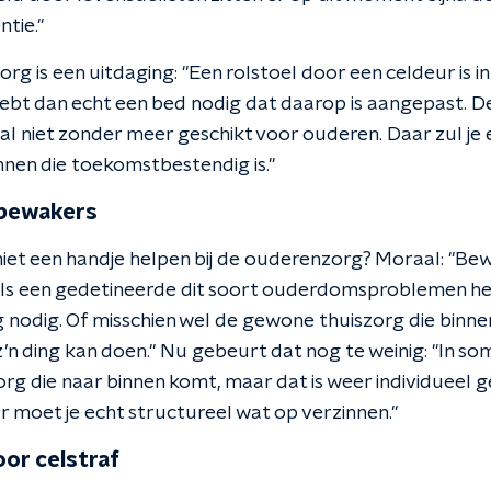
ntie."
org is een uitdaging: "Een rolstoel door een celdeur is 
ebt dan echt een bed nodig dat daarop is aangepast. De
aal niet zonder meer geschikt voor ouderen. Daar zul je
nen die toekomstbestendig is."
 bewakers
et een handje helpen bij de ouderenzorg? Moraal: "Bewa
als een gedetineerde dit soort ouderdomsproblemen hee
g nodig. Of misschien wel de gewone thuiszorg die binne
n ding kan doen." Nu gebeurt dat nog te weinig: "In s
zorg die naar binnen komt, maar dat is weer individueel g
r moet je echt structureel wat op verzinnen."
oor celstraf