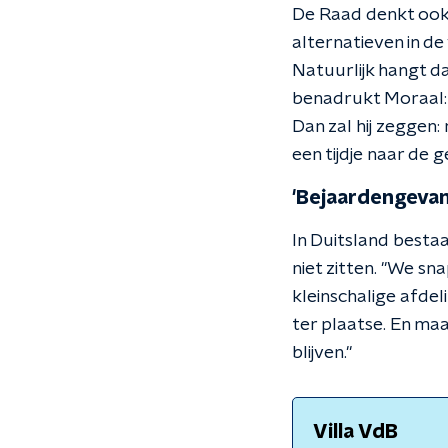
De Raad denkt ook 
alternatieven in d
Natuurlijk hangt da
benadrukt Moraal: "
Dan zal hij zeggen:
een tijdje naar de 
'Bejaardengevan
In Duitsland besta
niet zitten. "We sn
kleinschalige afde
ter plaatse. En maa
blijven."
Villa VdB