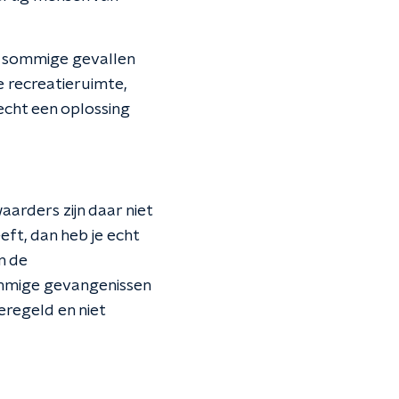
in sommige gevallen
 recreatieruimte,
 echt een oplossing
arders zijn daar niet
ft, dan heb je echt
n de
ommige gevangenissen
eregeld en niet