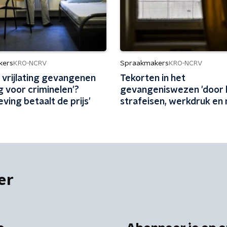
kers
Spraakmakers
KRO-NCRV
KRO-NCRV
 vrijlating gevangenen
Tekorten in het
g voor criminelen'?
gevangeniswezen 'door
ving betaalt de prijs'
strafeisen, werkdruk en
plek'
er