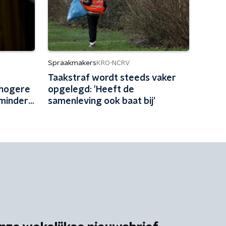
Spraakmakers
KRO-NCRV
Taakstraf wordt steeds vaker
 hogere
opgelegd: 'Heeft de
 minder
samenleving ook baat bij'