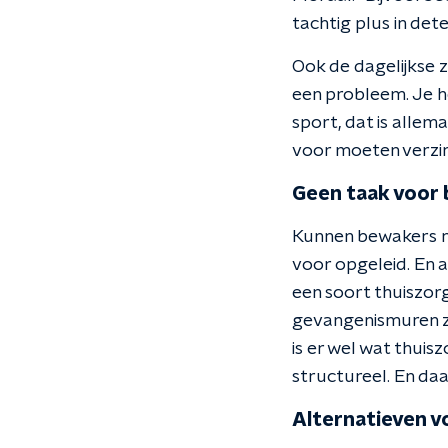
tachtig plus in dete
Ook de dagelijkse z
een probleem. Je h
sport, dat is allem
voor moeten verzin
Geen taak voor
Kunnen bewakers ni
voor opgeleid. En 
een soort thuiszor
gevangenismuren z’
is er wel wat thuis
structureel. En daa
Alternatieven v