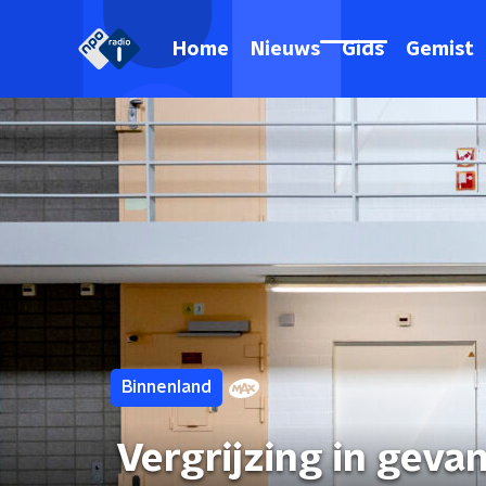
Home
Nieuws
Gids
Gemist
Binnenland
Vergrijzing in geva