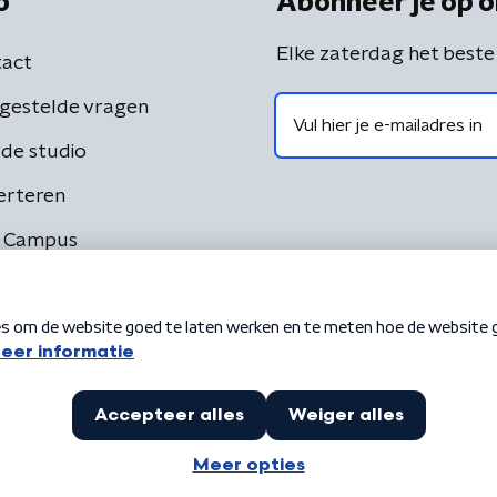
o
Abonneer je op o
Elke zaterdag het beste
act
gestelde vragen
de studio
erteren
 Campus