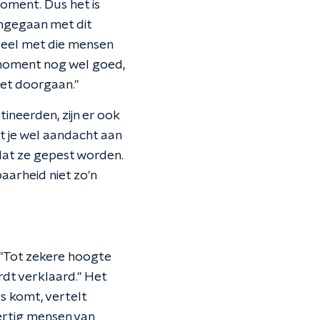
oment. Dus het is
omgegaan met dit
eel met die mensen
 moment nog wel goed,
iet doorgaan."
neerden, zijn er ook
 je wel aandacht aan
 dat ze gepest worden.
aarheid niet zo'n
 "Tot zekere hoogte
rdt verklaard." Het
is komt, vertelt
ertig mensen van