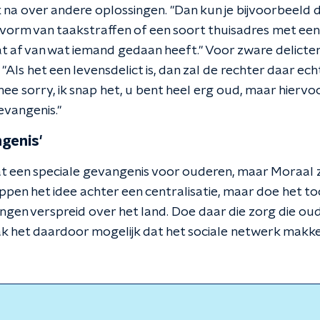
na over andere oplossingen. "Dan kun je bijvoorbeeld 
e vorm van taakstraffen of een soort thuisadres met ee
t af van wat iemand gedaan heeft." Voor zware delicten 
Als het een levensdelict is, dan zal de rechter daar echt
 nee sorry, ik snap het, u bent heel erg oud, maar hierv
gevangenis."
genis'
at een speciale gevangenis voor ouderen, maar Moraal z
appen het idee achter een centralisatie, maar doe het t
lingen verspreid over het land. Doe daar die zorg die o
k het daardoor mogelijk dat het sociale netwerk makkel