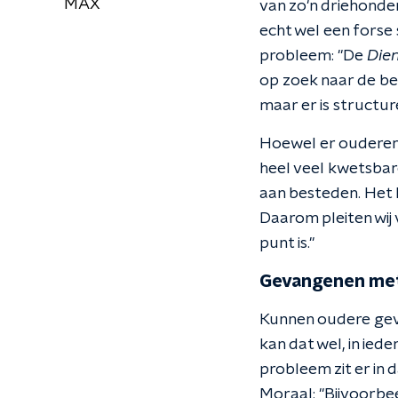
MAX
van zo'n driehonde
echt wel een forse
probleem: "De
Dien
op zoek naar de be
maar er is structur
Hoewel er ouderen 
heel veel kwetsbar
aan besteden. Het k
Daarom pleiten wij
punt is."
Gevangenen me
Kunnen oudere geva
kan dat wel, in ied
probleem zit er in 
Moraal: "Bijvoorbe