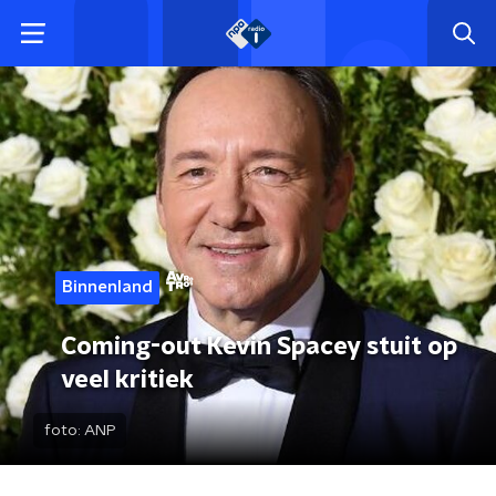
Binnenland
Coming-out Kevin Spacey stuit op
veel kritiek
foto:
ANP