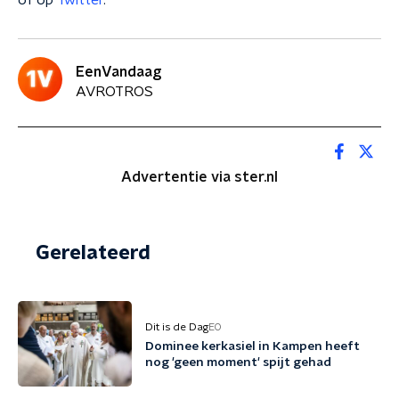
of op
Twitter
.
EenVandaag
AVROTROS
Advertentie via ster.nl
Gerelateerd
Dit is de Dag
EO
Dominee kerkasiel in Kampen heeft
nog 'geen moment' spijt gehad