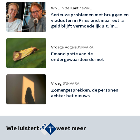
WNL In de Kantine
WNL
Serieuze problemen met bruggen en
viaducten in Friesland, maar extra
geld blijft vermoedelijk uit: 'In
Friesland kunnen we niet nog een
jaartje wachten'
Vroege Vogels
BNNVARA
Emancipatie van de
ondergewaardeerde mot
Vroeg!
BNNVARA
Zomergesprekken: de personen
achter het nieuws
Wie luistert
weet meer