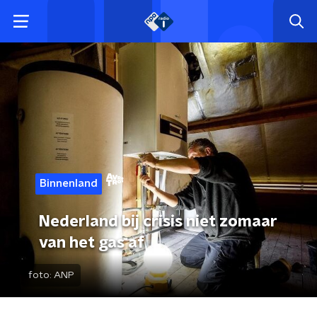
Binnenland
Nederland bij crisis niet zomaar
van het gas af
foto:
ANP