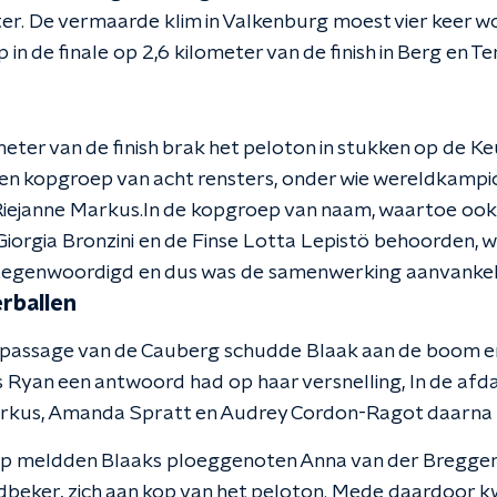
er. De vermaarde klim in Valkenburg moest vier keer
n de finale op 2,6 kilometer van de finish in Berg en Terb
meter van de finish brak het peloton in stukken op de K
n kopgroep van acht rensters, onder wie wereldkampi
iejanne Markus.In de kopgroep van naam, waartoe ook
orgia Bronzini en de Finse Lotta Lepistö behoorden, wa
tegenwoordigd en dus was de samenwerking aanvankeli
erballen
 passage van de Cauberg schudde Blaak aan de boom en
 Ryan een antwoord had op haar versnelling, In de afda
rkus, Amanda Spratt en Audrey Cordon-Ragot daarna n
p meldden Blaaks ploeggenoten Anna van der Breggen 
eldbeker, zich aan kop van het peloton. Mede daardoor 