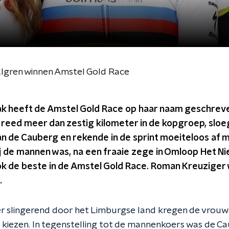
lgren winnen Amstel Gold Race
ak heeft de Amstel Gold Race op haar naam geschrev
eed meer dan zestig kilometer in de kopgroep, sloeg
an de Cauberg en rekende in de sprint moeiteloos af 
j de mannen was, na een fraaie zege in Omloop Het N
ok de beste in de Amstel Gold Race. Roman Kreuziger
.
ter slingerend door het Limburgse land kregen de vrouwe
 kiezen. In tegenstelling tot de mannenkoers was de C