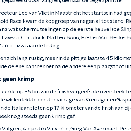
 gepareerd door Valgren, die naar de zege sprintte.
recteur Leo van Vliet in Maastricht het startsein had 
Gold Race kwam de kopgroep van negen al tot stand. R
n na wat schermutselingen op de eerste heuvel (de Sling
it, Lawson Craddock, Matteo Bono, Preben Van Hecke, 
rco Tizza aan de leiding.
en zich lang rustig, maar in de pittige laatste 45 kilom
lde de ene kanshebber na de andere een plaagstoot uit
t geen krimp
beerde op 35 km van de finish vergeefs de oversteek 
de wielen leidde een demarrage van Kreuziger en Gas
 en de Italiaan sloten op 17 kilometer van de finish aan bi
ebeek nog steeds geen krimp gaf.
 Valgren, Alejandro Valverde, Greg Van Avermaet, Pete