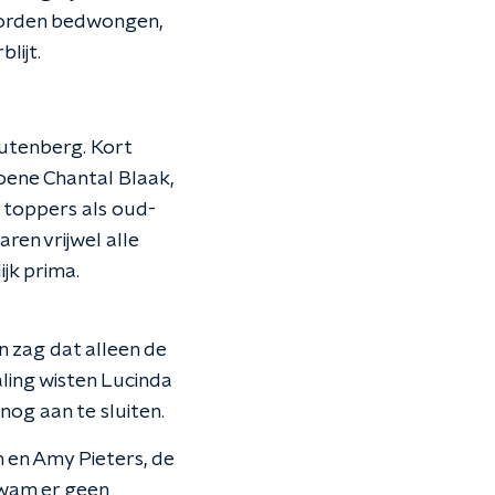
 worden bedwongen,
lijt.
eutenberg. Kort
oene Chantal Blaak,
 toppers als oud-
ren vrijwel alle
jk prima.
 zag dat alleen de
ling wisten Lucinda
og aan te sluiten.
en Amy Pieters, de
kwam er geen