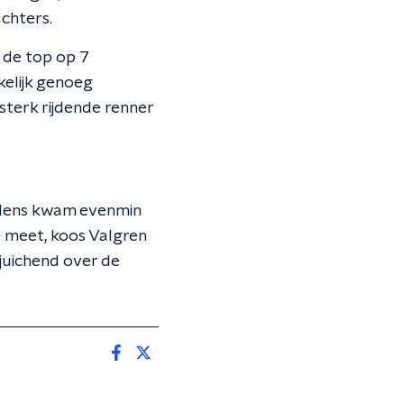
uchters.
 de top op 7
kelijk genoeg
sterk rijdende renner
llens kwam evenmin
e meet, koos Valgren
 juichend over de