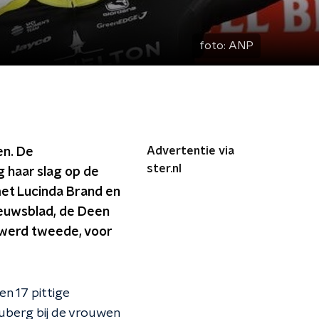
foto:
ANP
Advertentie via
en. De
ster.nl
 haar slag op de
met Lucinda Brand en
ieuwsblad, de Deen
 werd tweede, voor
n 17 pittige
auberg bij de vrouwen