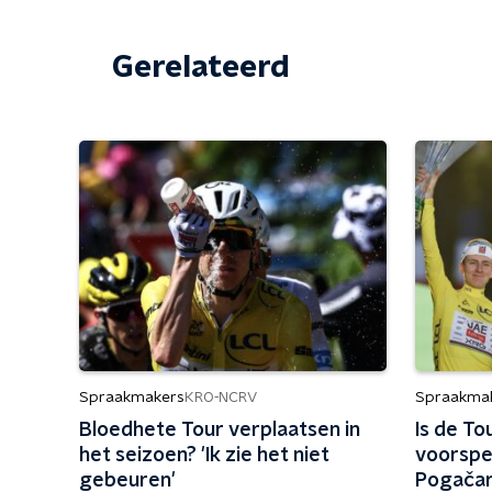
Gerelateerd
Spraakmakers
Spraakma
KRO-NCRV
Bloedhete Tour verplaatsen in
Is de To
het seizoen? 'Ik zie het niet
voorspe
gebeuren'
Pogačar 