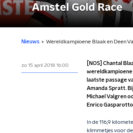
Amstel Gold Race
Nieuws
Wereldkampioene Blaak en Deen Va
[NOS] Chantal Bla
zo 15 april 2018
16:00
wereldkampioene r
laatste passage v
Amanda Spratt. Bi
Michael Valgren o
Enrico Gasparotto
In de 116,9 kilome
klimmetjes voor de