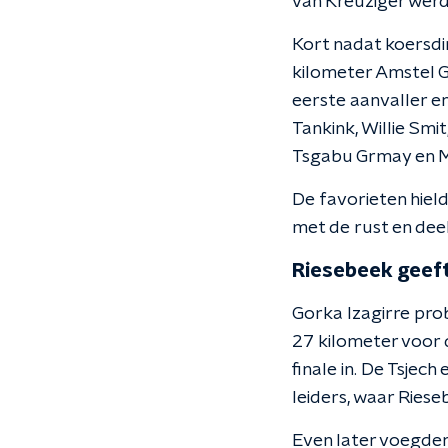
van Kreuziger werd
Kort nadat koersdi
kilometer Amstel 
eerste aanvaller e
Tankink, Willie Sm
Tsgabu Grmay en Ma
De favorieten hield
met de rust en dee
Riesebeek geef
Gorka Izagirre pro
27 kilometer voor 
finale in. De Tsjech
leiders, waar Ries
Even later voegden