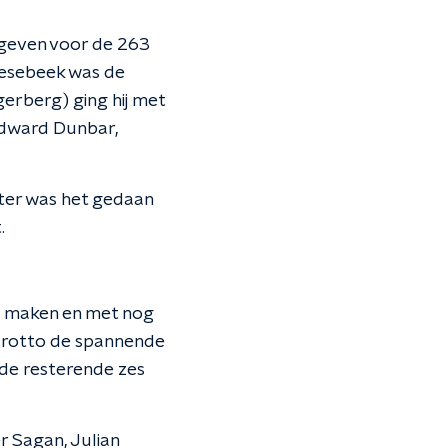
gegeven voor de 263
iesebeek was de
erberg) ging hij met
Edward Dunbar,
eter was het gedaan
.
te maken en met nog
parotto de spannende
j de resterende zes
r Sagan, Julian