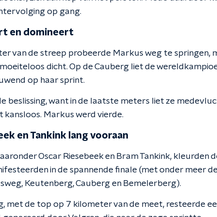
htervolging op gang.
rt en domineert
eter van de streep probeerde Markus weg te springen, m
moeiteloos dicht. Op de Cauberg liet de wereldkampioen
uwend op haar sprint.
e beslissing, want in de laatste meters liet ze medevlu
t kansloos. Markus werd vierde.
ek en Tankink lang vooraan
aaronder Oscar Riesebeek en Bram Tankink, kleurden d
nifesteerden in de spannende finale (met onder meer d
osweg, Keutenberg, Cauberg en Bemelerberg).
 met de top op 7 kilometer van de meet, resteerde een