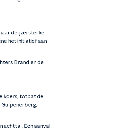
aar de ijzersterke
e het initiatief aan
chters Brand en de
e koers, totdat de
e Gulpenerberg,
 achttal. Een aanval