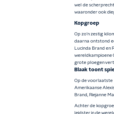
wel de scherprecht
waaronder ook diep i
Kopgroep
Op zo'n zestig kilo
daarna ontstond ee
Lucinda Brand en R
wereldkampioene Gi
grote ploegen ver
Blaak toont spi
Op de voorlaatste
Amerikaanse Alexis
Brand, Riejanne Ma
Achter de kopgroe
leidster in de wer