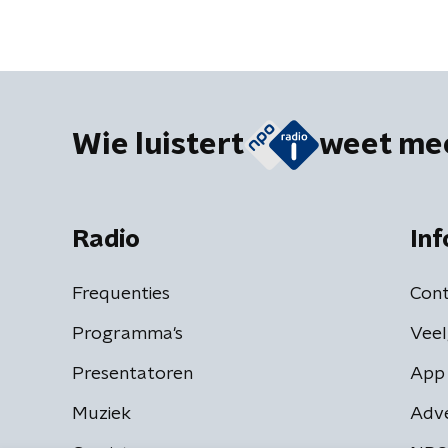
Wie luistert
weet me
Radio
Inf
Frequenties
Cont
Programma's
Veel
Presentatoren
App 
Muziek
Adv