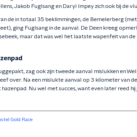
llens, Jakob Fuglsang en Daryl Impey zich ook bij de vl
 van de in totaal 35 beklimmingen, de Bemelerberg (met
eet), ging Fuglsang in de aanval. De Deen kreeg opmer
sebeek, maar dat was wel het laatste wapenfeit van de 
hazenpad
uggepakt, zag ook zijn tweede aanval mislukken en We
leef over. Na een mislukte aanval op 3 kilometer van d
 hazenpad. Nu wel met succes, want even later reed hij
stel Gold Race