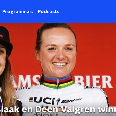
Programma's
Podcasts
laak en Deen Valgren win