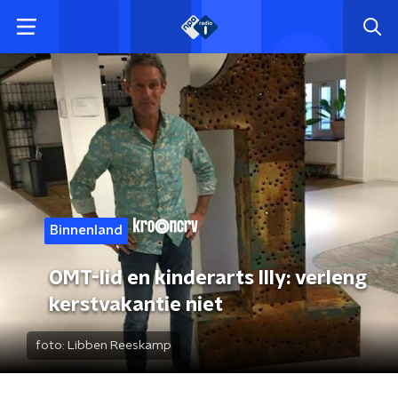
Binnenland
OMT-lid en kinderarts Illy: verleng
kerstvakantie niet
foto:
Libben Reeskamp