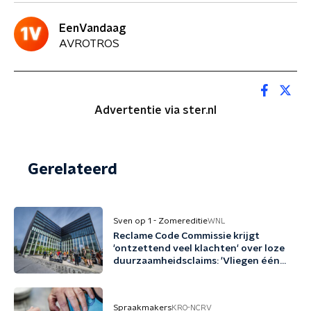
EenVandaag
AVROTROS
Advertentie via ster.nl
Gerelateerd
Sven op 1 - Zomereditie
WNL
Reclame Code Commissie krijgt
'ontzettend veel klachten' over loze
duurzaamheidsclaims: 'Vliegen één
keer per jaar met biobrandstof'
Spraakmakers
KRO-NCRV