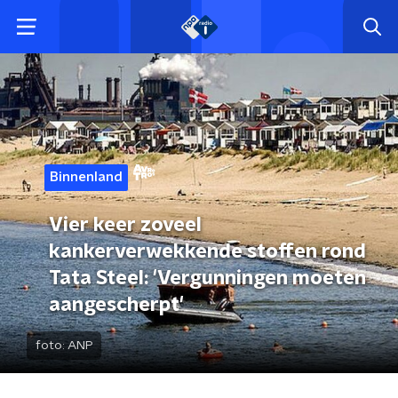
Binnenland
Vier keer zoveel
kankerverwekkende stoffen rond
Tata Steel: 'Vergunningen moeten
aangescherpt'
foto:
ANP