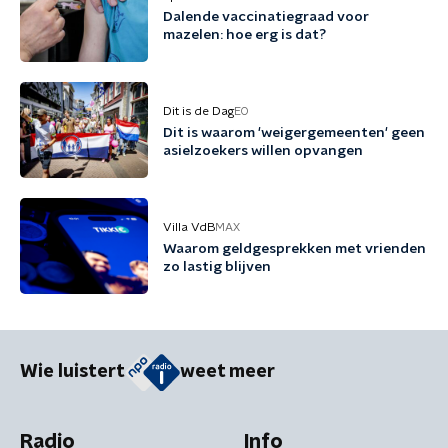
Dalende vaccinatiegraad voor
mazelen: hoe erg is dat?
Dit is de Dag
EO
Dit is waarom 'weigergemeenten' geen
asielzoekers willen opvangen
Villa VdB
MAX
Waarom geldgesprekken met vrienden
zo lastig blijven
Wie luistert
weet meer
Radio
Info