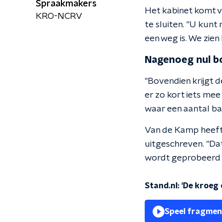
Spraakmakers
Het kabinet komt 
KRO-NCRV
te sluiten. "U kunt
een weg is. We zien
Nagenoeg nul b
"Bovendien krijgt d
er zo kort iets mee 
waar een aantal ba
Van de Kamp heeft
uitgeschreven. "Da
wordt geprobeerd h
Stand.nl: 'De kroeg
Speel fragmen