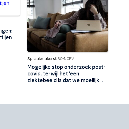
ngen:
tijen
Spraakmakers
KRO-NCRV
Mogelijke stop onderzoek post-
covid, terwijl het 'een
ziektebeeld is dat we moeilijk
kunnen begrijpen'