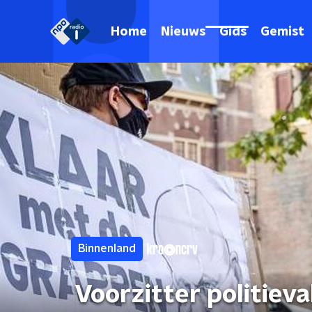
Home
Nieuws
Gids
Gemist
Binnenland
Voorzitter politiev