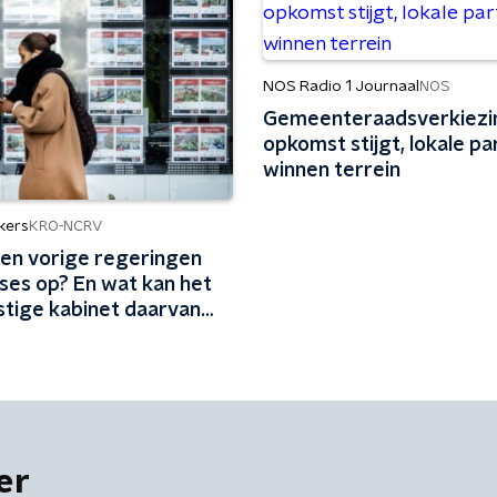
NOS Radio 1 Journaal
NOS
Gemeenteraadsverkiezi
opkomst stijgt, lokale par
winnen terrein
kers
KRO-NCRV
ten vorige regeringen
ses op? En wat kan het
tige kabinet daarvan
er