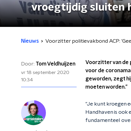
vroegtijdig sluiten 
Nieuws
Voorzitter politievakbond ACP: 'Geen
Voorzitter van de 
Door:
Tom Veldhuijzen
voor de coronamaa
vr 18 september 2020
geworden, zegt hi
10:34
moeten worden."
"Je kunt kroegen e
Handhaven is ook e
fundamenteel over