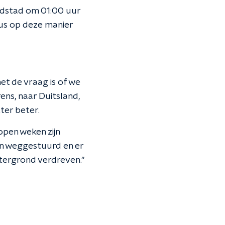
ndstad om 01:00 uur
irus op deze manier
et de vraag is of we
rens, naar Duitsland,
ter beter.
pen weken zijn
en weggestuurd en er
htergrond verdreven."