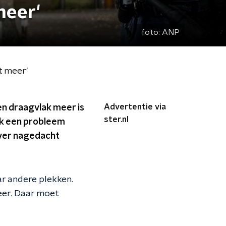
meer'
foto:
ANP
t meer'
Advertentie via
en draagvlak meer is
ster.nl
ok een probleem
ver nagedacht
ar andere plekken.
eer. Daar moet