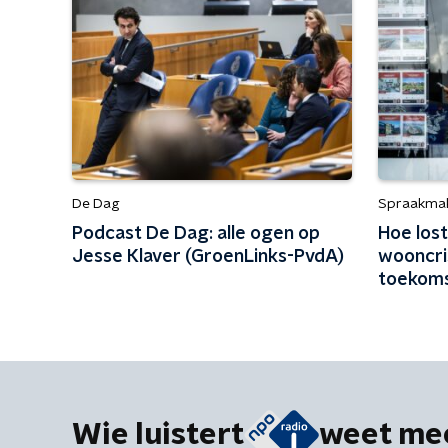
De Dag
Spraakma
Podcast De Dag: alle ogen op
Hoe los
Jesse Klaver (GroenLinks-PvdA)
wooncri
toekoms
leren?
Wie luistert
weet me