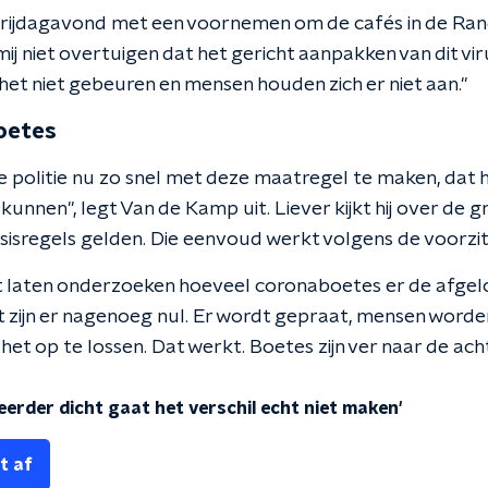
vrijdagavond met een voornemen om de cafés in de Ra
 mij niet overtuigen dat het gericht aanpakken van dit v
 het niet gebeuren en mensen houden zich er niet aan."
oetes
e politie nu zo snel met deze maatregel te maken, dat h
kunnen", legt Van de Kamp uit. Liever kijkt hij over de g
sisregels gelden. Die eenvoud werkt volgens de voorzit
 laten onderzoeken hoeveel coronaboetes er de afgelo
t zijn er nagenoeg nul. Er wordt gepraat, mensen word
et op te lossen. Dat werkt. Boetes zijn ver naar de ac
 eerder dicht gaat het verschil echt niet maken'
t af