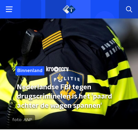
Binnenland
Nederlandse FBI tegen
drugscriminelen is het 'paard
achter de wagen spannen'
foto:
ANP