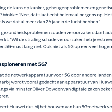
ling de kans op kanker, geheugenproblemen en genetis
t? Wokke: "Nee, dat slaat echt helemaal nergens op. He
s we dat al meer dan 26 jaar in de lucht hebben."
 gezondheidsproblemen zouden veroorzaken, dan hadd
kt. "Wil de straling schade veroorzaken heb je extre
en 5G-mast lang niet. Ook niet als 5G op een veel hoge
bespioneren met 5G?
dat de netwerkapparatuur voor 5G door andere landen
aarbij wordt vooral gedacht aan apparatuur van Huawei 
ngs via minister Oliver Dowden van digitale zaken be
eren.
eert Huawei dus bij het bouwen van hun 5G-netwerk vo