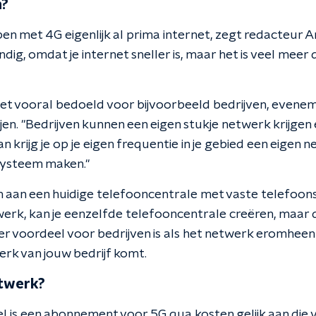
n?
 met 4G eigenlijk al prima internet, zegt redacteur
ndig, omdat je internet sneller is, maar het is veel meer
et vooral bedoeld voor bijvoorbeeld bedrijven, evene
en. "Bedrijven kunnen een eigen stukje netwerk krijgen e
n krijg je op je eigen frequentie in je gebied een eigen 
 systeem maken."
 aan een huidige telefooncentrale met vaste telefoons 
werk, kan je eenzelfde telefooncentrale creëren, maar
er voordeel voor bedrijven is als het netwerk eromhee
werk van jouw bedrijf komt.
twerk?
is een abonnement voor 5G qua kosten gelijk aan die 