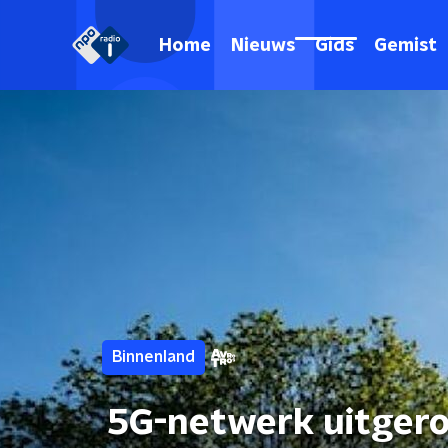
Home
Nieuws
Gids
Gemist
Binnenland
5G-netwerk uitgero