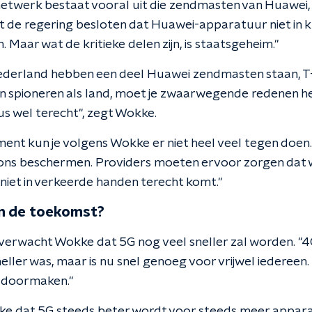
-netwerk bestaat vooral uit die zendmasten van Huawei,
t de regering besloten dat Huawei-apparatuur niet in kr
 Maar wat de kritieke delen zijn, is staatsgeheim."
Nederland hebben een deel Huawei zendmasten staan, T
kan spioneren als land, moet je zwaarwegende redenen h
us wel terecht", zegt Wokke.
nt kun je volgens Wokke er niet heel veel tegen doen.
ons beschermen. Providers moeten ervoor zorgen dat w
 niet in verkeerde handen terecht komt."
in de toekomst?
erwacht Wokke dat 5G nog veel sneller zal worden. "4
eller was, maar is nu snel genoeg voor vrijwel iedereen.
g doormaken."
e dat 5G steeds beter wordt voor steeds meer apparat