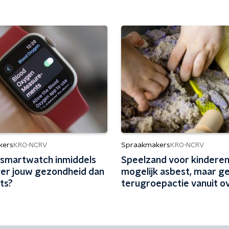
kers
Spraakmakers
KRO-NCRV
KRO-NCRV
 smartwatch inmiddels
Speelzand voor kinderen
er jouw gezondheid dan
mogelijk asbest, maar g
rts?
terugroepactie vanuit ov
'Laks en teleurstellend'