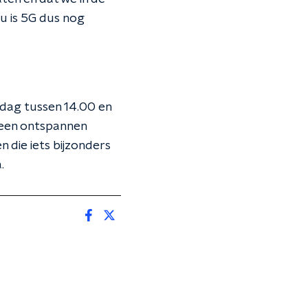
nu is 5G dus nog
dag tussen 14.00 en
 een ontspannen
 die iets bijzonders
.