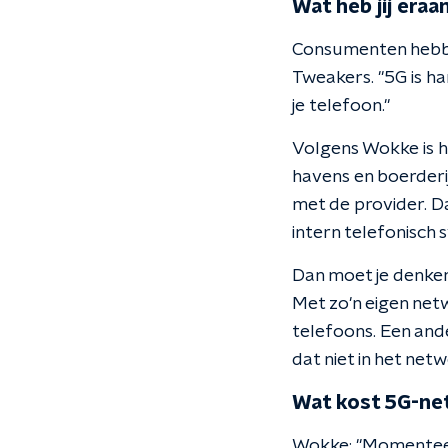
Wat heb jij eraa
Consumenten hebben
Tweakers. "5G is ha
je telefoon."
Volgens Wokke is h
havens en boerderij
met de provider. Da
intern telefonisch
Dan moet je denken
Met zo'n eigen net
telefoons. Een and
dat niet in het net
Wat kost 5G-ne
Wokke: "Momenteel 