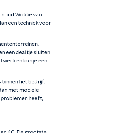
 Arnoud Wokke van
 dan een techniek voor
mententerreinen,
n een dealtje sluiten
netwerk en kun je een
binnen het bedrijf.
 dan met mobiele
n problemen heeft,
van 4G. De grootste