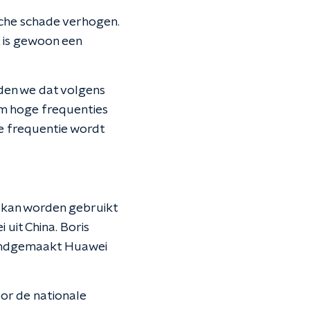
che schade verhogen.
t is gewoon een
en we dat volgens
em hoge frequenties
re frequentie wordt
 kan worden gebruikt
uit China. Boris
kendgemaakt Huawei
or de nationale