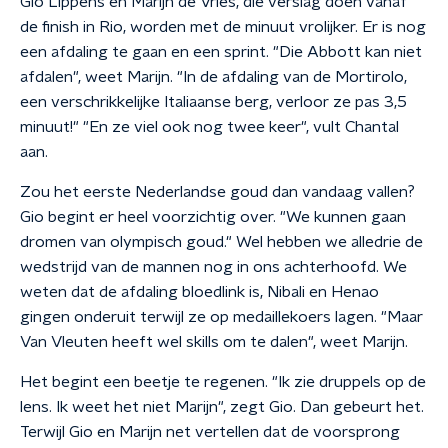
Gio Lippens en Marijn de Vries, die verslag doen vanaf
de finish in Rio, worden met de minuut vrolijker. Er is nog
een afdaling te gaan en een sprint. "Die Abbott kan niet
afdalen", weet Marijn. "In de afdaling van de Mortirolo,
een verschrikkelijke Italiaanse berg, verloor ze pas 3,5
minuut!" "En ze viel ook nog twee keer", vult Chantal
aan.
Zou het eerste Nederlandse goud dan vandaag vallen?
Gio begint er heel voorzichtig over. "We kunnen gaan
dromen van olympisch goud." Wel hebben we alledrie de
wedstrijd van de mannen nog in ons achterhoofd. We
weten dat de afdaling bloedlink is, Nibali en Henao
gingen onderuit terwijl ze op medaillekoers lagen. "Maar
Van Vleuten heeft wel skills om te dalen", weet Marijn.
Het begint een beetje te regenen. "Ik zie druppels op de
lens. Ik weet het niet Marijn", zegt Gio.
Dan gebeurt het.
Terwijl Gio en Marijn net vertellen dat de voorsprong