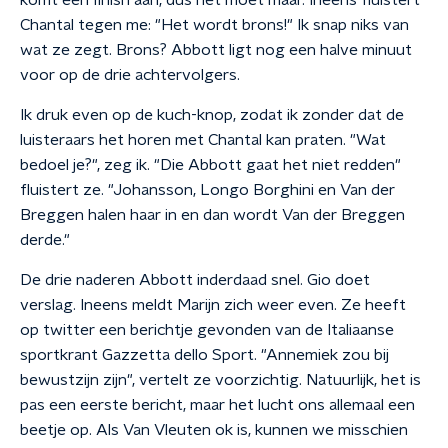
komt een finish aan, dus het moet maar.
Ineens fluistert
Chantal tegen me: "Het wordt brons!" Ik snap niks van
wat ze zegt. Brons? Abbott ligt nog een halve minuut
voor op de drie achtervolgers.
Ik druk even op de kuch-knop, zodat ik zonder dat de
luisteraars het horen met Chantal kan praten. "Wat
bedoel je?", zeg ik. "Die Abbott gaat het niet redden"
fluistert ze. "Johansson, Longo Borghini en Van der
Breggen halen haar in en dan wordt Van der Breggen
derde."
De drie naderen Abbott inderdaad snel. Gio doet
verslag. Ineens meldt Marijn zich weer even. Ze heeft
op twitter een berichtje gevonden van de Italiaanse
sportkrant Gazzetta dello Sport. "Annemiek zou bij
bewustzijn zijn", vertelt ze voorzichtig. Natuurlijk, het is
pas een eerste bericht, maar het lucht ons allemaal een
beetje op. Als Van Vleuten ok is, kunnen we misschien