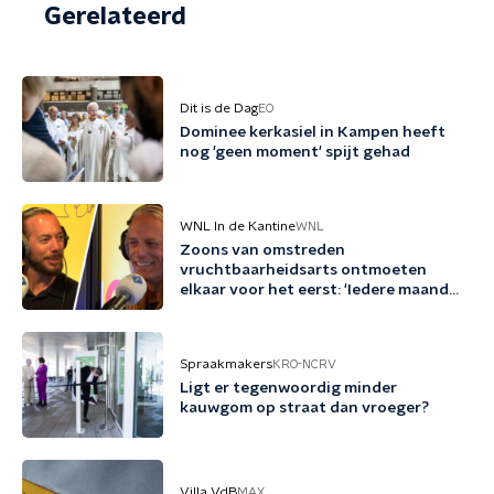
Gerelateerd
Dit is de Dag
EO
Dominee kerkasiel in Kampen heeft
nog 'geen moment' spijt gehad
WNL In de Kantine
WNL
Zoons van omstreden
vruchtbaarheidsarts ontmoeten
elkaar voor het eerst: 'Iedere maand
familie erbij'
Spraakmakers
KRO-NCRV
Ligt er tegenwoordig minder
kauwgom op straat dan vroeger?
Villa VdB
MAX