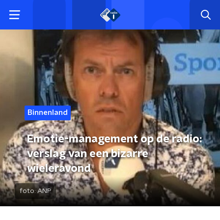
Binnenland
Emotie-management op de radio:
verslag van een bizarre
wieleravond
foto:
ANP