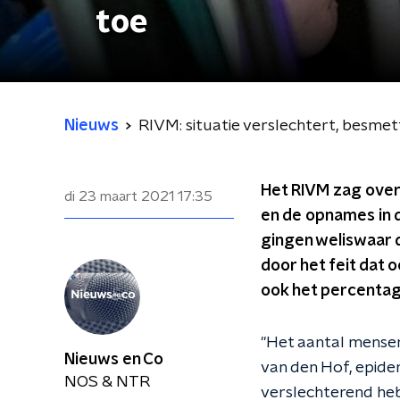
toe
Nieuws
RIVM: situatie verslechtert, besme
Het RIVM zag over 
di 23 maart 2021
17:35
en de opnames in d
gingen weliswaar 
door het feit dat 
ook het percentage
"Het aantal mensen
Nieuws en Co
van den Hof, epide
NOS & NTR
verslechterend he