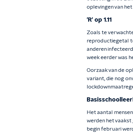
oplevingen van het 
'R' op 1.11
Zoals te verwachte
reproductiegetal t
anderen infecteerd
week eerder was he
Oorzaak van de oplo
variant, die nog 
lockdownmaatrege
Basisschoolleer
Het aantal mensen d
werden het vaakst 
begin februari werd