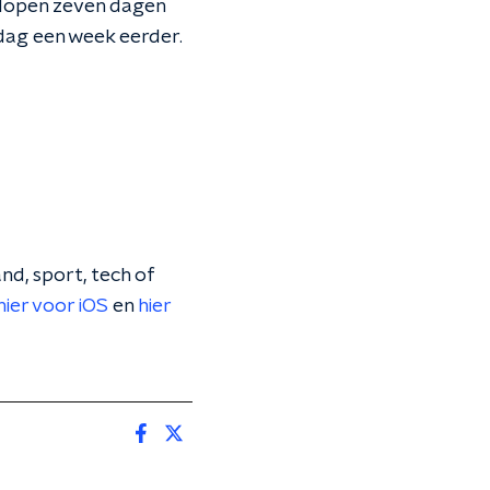
elopen zeven dagen
dag een week eerder.
nd, sport, tech of
hier voor iOS
en
hier