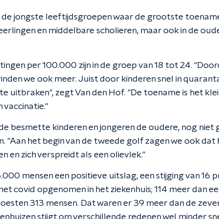
de jongste leeftijdsgroepen waar de grootste toename 
eerlingen en middelbare scholieren, maar ook in de oud
ngen per 100.000 zijn in de groep van 18 tot 24. "Door
vinden we ook meer. Juist door kinderen snel in quarant
uitbraken", zegt Van den Hof. "De toename is het klein
n vaccinatie."
 de besmette kinderen en jongeren de oudere, nog niet
 "Aan het begin van de tweede golf zagen we ook dat he
n en zich verspreidt als een olievlek."
.000 mensen een positieve uitslag, een stijging van 16 p
et covid opgenomen in het ziekenhuis; 114 meer dan ee
moesten 313 mensen. Dat waren er 39 meer dan de zeve
kenhuizen stijgt om verschillende redenen wel minder sne