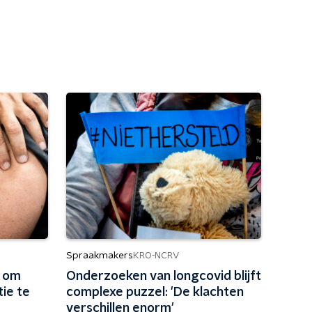
Spraakmakers
KRO-NCRV
k om
Onderzoeken van longcovid blijft
ie te
complexe puzzel: 'De klachten
verschillen enorm'