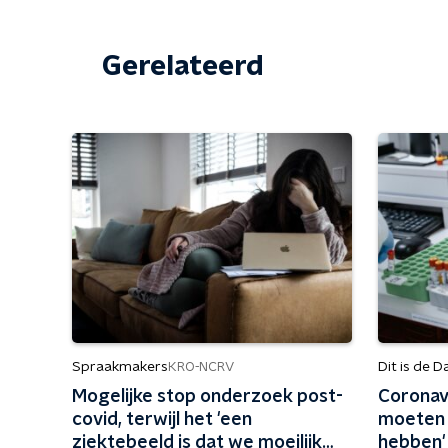
Gerelateerd
Spraakmakers
Dit is de D
KRO-NCRV
Mogelijke stop onderzoek post-
Coronavi
covid, terwijl het 'een
moeten 
ziektebeeld is dat we moeilijk
hebben'