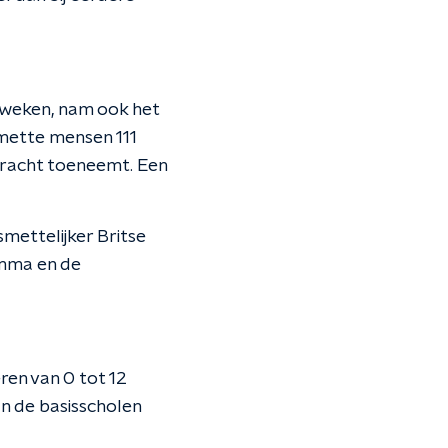
 weken, nam ook het
smette mensen 111
 kracht toeneemt. Een
smettelijker Britse
amma en de
ren van 0 tot 12
an de basisscholen