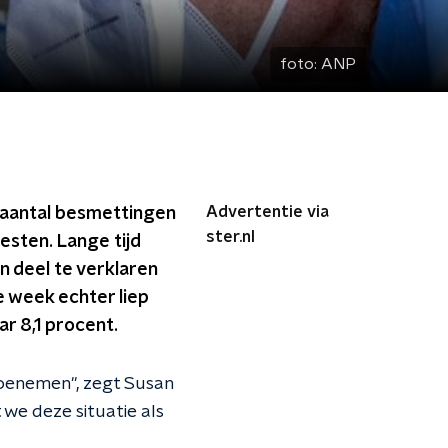
foto:
ANP
Advertentie via
t aantal besmettingen
ster.nl
esten. Lange tijd
 deel te verklaren
e week echter liep
ar 8,1 procent.
toenemen", zegt Susan
we deze situatie als