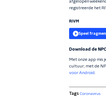
afgelopen weekend
registreerde het R
RIVM
Speel fragmen
Download de NPO
Met onze app mis je
cultuur; met de NP
voor Android
.
Tags
Coronavirus