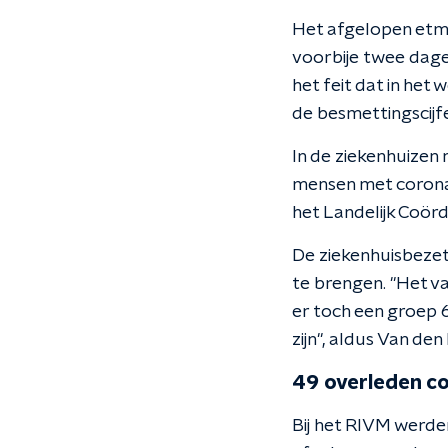
Het afgelopen etm
voorbije twee dage
het feit dat in he
de besmettingscijfe
In de ziekenhuizen
mensen met corona i
het Landelijk Coör
De ziekenhuisbezet
te brengen. "Het v
er toch een groep 6
zijn", aldus Van de
49 overleden c
Bij het RIVM werde