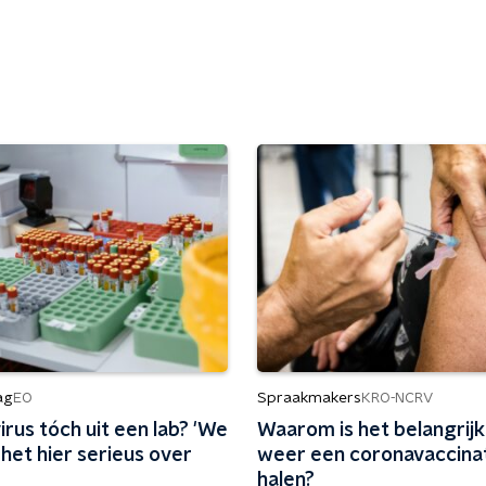
ag
Spraakmakers
EO
KRO-NCRV
rus tóch uit een lab? 'We
Waarom is het belangrij
het hier serieus over
weer een coronavaccinat
halen?