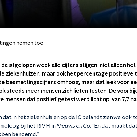
ttingen nemen toe
de afgelopen week alle cijfers stijgen: niet alleen he
e ziekenhuizen, maar ook het percentage positieve t
de besmettingscijfers omhoog, maar dat leek voor een
ook steeds meer mensen zich lieten testen. De voorbij
 mensen dat positief getest werd licht op: van 7,7 na
 dat in het ziekenhuis en op de IC belandt zien we ook 
mioloog bij het RIVM in
Nieuws en Co.
"En dat maakt dat 
bben benoemd."