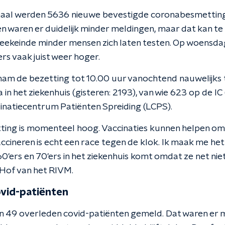
aal werden 5636 nieuwe bevestigde coronabesmettin
n waren er duidelijk minder meldingen, maar dat kan 
t weekeinde minder mensen zich laten testen. Op woensda
rs vaak juist weer hoger.
 nam de bezetting tot 10.00 uur vanochtend nauwelijks t
n het ziekenhuis (gisteren: 2193), van wie 623 op de IC 
dinatiecentrum Patiënten Spreiding (LCPS).
ting is momenteel hoog. Vaccinaties kunnen helpen o
accineren is echt een race tegen de klok. Ik maak me h
0'ers en 70'ers in het ziekenhuis komt omdat ze net nie
n Hof van het RIVM.
ovid-patiënten
n 49 overleden covid-patiënten gemeld. Dat waren er 