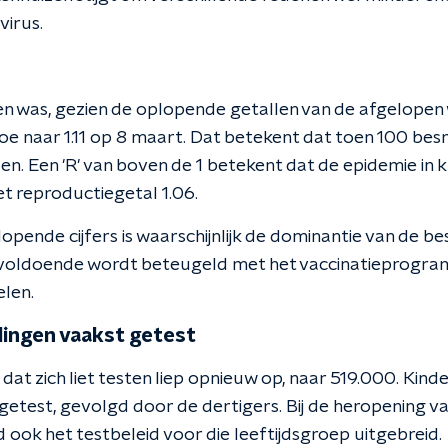
virus.
n was, gezien de oplopende getallen van de afgelopen
oe naar 1.11 op 8 maart. Dat betekent dat toen 100 be
en. Een 'R' van boven de 1 betekent dat de epidemie in
t reproductiegetal 1.06.
pende cijfers is waarschijnlijk de dominantie van de be
onvoldoende wordt beteugeld met het vaccinatieprogr
len.
lingen vaakst getest
at zich liet testen liep opnieuw op, naar 519.000. Kinde
getest, gevolgd door de dertigers. Bij de heropening v
 ook het testbeleid voor die leeftijdsgroep uitgebreid.