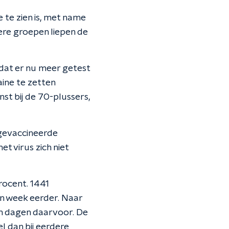
te zien is, met name
ere groepen liepen de
dat er nu meer getest
aine te zetten
st bij de 70-plussers,
 gevaccineerde
t virus zich niet
rocent. 1441
n week eerder. Naar
n dagen daarvoor. De
l dan bij eerdere