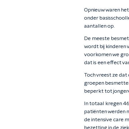
Opnieuw waren het 
onder basisschooll
aantallen op.
De meeste besmetti
wordt bij kinderen 
voorkomen we grote 
dat is een effect va
Toch vreest ze dat
groepen besmetten.
beperkt tot jongere
In totaal kregen 46
patiënten werden m
de intensive care 
bezetting in de zie