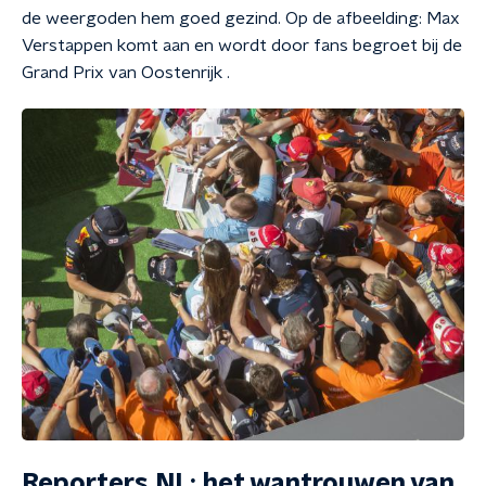
de weergoden hem goed gezind. Op de afbeelding:
Max
Verstappen komt aan en wordt door fans begroet bij de
Grand Prix van Oostenrijk
.
Reporters NL: het wantrouwen van