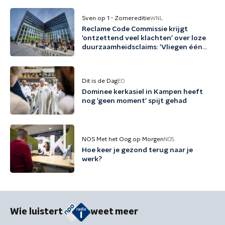
Sven op 1 - Zomereditie
WNL
Reclame Code Commissie krijgt
'ontzettend veel klachten' over loze
duurzaamheidsclaims: 'Vliegen één
keer per jaar met biobrandstof'
Dit is de Dag
EO
Dominee kerkasiel in Kampen heeft
nog 'geen moment' spijt gehad
NOS Met het Oog op Morgen
NOS
Hoe keer je gezond terug naar je
werk?
Wie luistert
weet meer