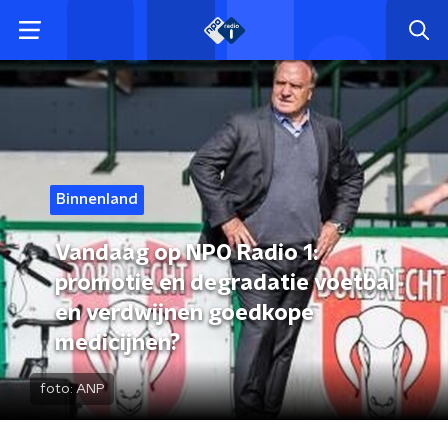
Binnenland
Vandaag op NPO Radio 1:
promotie en degradatie voetbal
en verdwijnen goedkope
medicijnen?
foto:
ANP