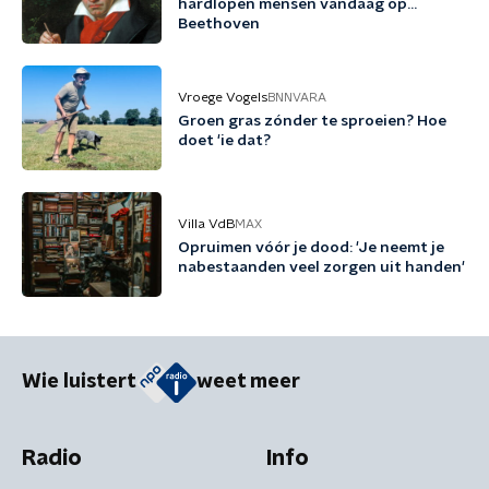
hardlopen mensen vandaag op…
Beethoven
Vroege Vogels
BNNVARA
Groen gras zónder te sproeien? Hoe
doet 'ie dat?
Villa VdB
MAX
Opruimen vóór je dood: 'Je neemt je
nabestaanden veel zorgen uit handen'
Wie luistert
weet meer
Radio
Info