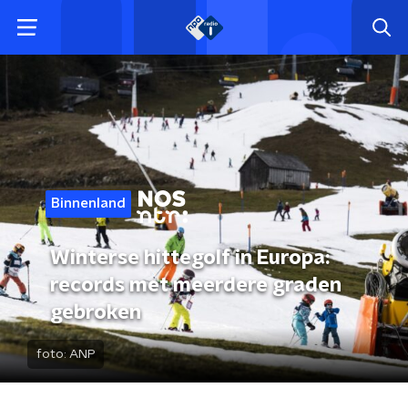
Binnenland
Winterse hittegolf in Europa:
records met meerdere graden
gebroken
foto:
ANP