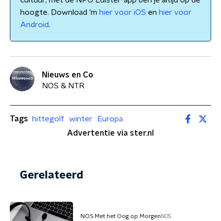
cultuur; met de NPO Luister-app ben je altijd op de
hoogte. Download 'm
hier voor iOS
en
hier voor
Android
.
Nieuws en Co
NOS & NTR
Tags
hittegolf
winter
Europa
Advertentie via ster.nl
Gerelateerd
NOS Met het Oog op Morgen
NOS