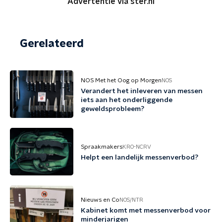
Advertentie via ster.nl
Gerelateerd
NOS Met het Oog op Morgen
NOS
Verandert het inleveren van messen
iets aan het onderliggende
geweldsprobleem?
Spraakmakers
KRO-NCRV
Helpt een landelijk messenverbod?
Nieuws en Co
NOS/NTR
Kabinet komt met messenverbod voor
minderjarigen