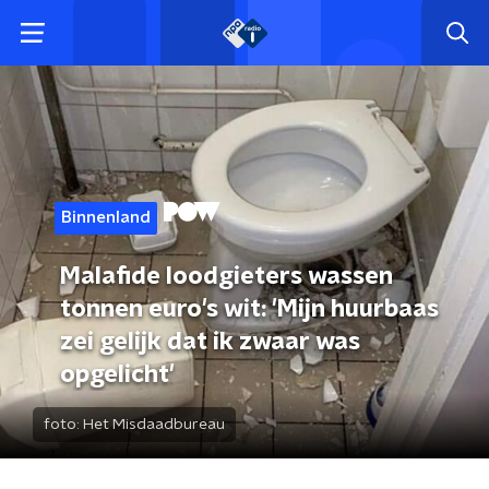
Binnenland
Malafide loodgieters wassen
tonnen euro's wit: 'Mijn huurbaas
zei gelijk dat ik zwaar was
opgelicht'
foto:
Het Misdaadbureau