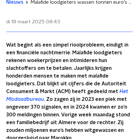
Nieuws
Malafide loodgieters wassen tonnen euro's wit: 'Mijn huurbaas zei gelijk dat ik zwaar was opgelicht'
di 18 maart 2025
08:43
Wat begint als een simpel rioolprobleem, eindigt in
een financiële nachtmerrie. Malafide loodgieters
rekenen woekerprijzen en intimideren hun
slachtoffers om te betalen. Jaarlijks krijgen
honderden mensen te maken met malafide
loodgieters. Dat blijkt uit cijfers die de Autoriteit
Consument & Markt (ACM) heeft gedeeld met
Het
Misdaadbureau
. Zo zagen zij in 2023 een piek met
ongeveer 370 signalen, en in 2024 kwamen er zo’n
300 meldingen binnen. Vorige week maandag stond
een familiebedrijf uit Almere voor de rechter. Zij
zouden miljoenen euro’s hebben witgewassen en
doorgesluisd naar Marokko.