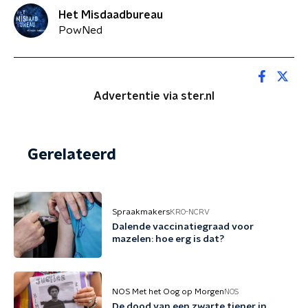
Het Misdaadbureau
PowNed
Advertentie via ster.nl
Gerelateerd
Spraakmakers
KRO-NCRV
Dalende vaccinatiegraad voor
mazelen: hoe erg is dat?
NOS Met het Oog op Morgen
NOS
De dood van een zwarte tiener in