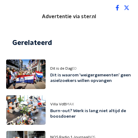
Advertentie via ster.nl
Gerelateerd
Dit is de Dag
EO
Dit is waarom 'weigergemeenten' geen
asielzoekers willen opvangen
Villa VdB
MAX
Burn-out? Werk is lang niet altijd de
boosdoener
NOS Radio 1 Journaal
NOS