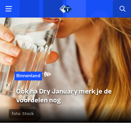
Binnenland
Ook na Dry January merk je de
voordelen nog
foto:
Stock