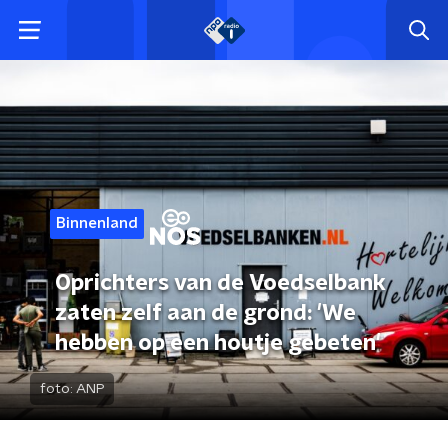
Binnenland
Oprichters van de Voedselbank
zaten zelf aan de grond: 'We
hebben op een houtje gebeten'
foto:
ANP