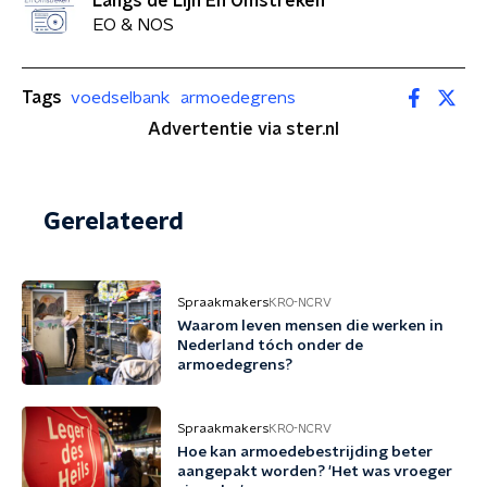
Langs de Lijn En Omstreken
EO & NOS
Tags
voedselbank
armoedegrens
Advertentie via ster.nl
Gerelateerd
Spraakmakers
KRO-NCRV
Waarom leven mensen die werken in
Nederland tóch onder de
armoedegrens?
Spraakmakers
KRO-NCRV
Hoe kan armoedebestrijding beter
aangepakt worden? 'Het was vroeger