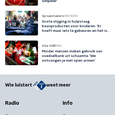
simpeler'
Spraakmakers
KRO-NCRV
Grote stijging in hulpvraag
basisproducten voor kinderen: 'Er
hoeft maar iets te gebeuren en het is
mis'
Villa VdB
MAX
Minder mensen maken gebruik van
voedselbank uit schaamte: 'We
ontvangen je met open armen'
Wie luistert
weet meer
Radio
Info