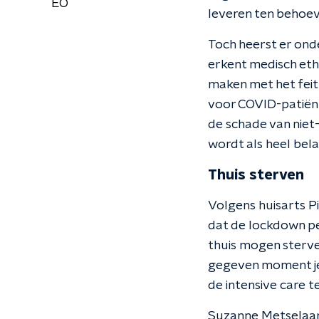
EO
leveren ten behoev
Toch heerst er ond
erkent medisch et
maken met het feit
voor COVID-patiënte
de schade van niet
wordt als heel bel
Thuis sterven
Volgens huisarts Pi
dat de lockdown pe
thuis mogen sterven.
gegeven moment je 
de intensive care te
Suzanne Metselaar 