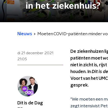
in het ziekenhuis?
Nieuws
Moeten COVID-patiënten minder voor
De ziekenhuizen l
di 21 december 2021
patiënten moet wor
21:05
niet in zicht is, r
houden. In
Dit is 
Voort van het UMC
gesprek.
"We moeten een mani
Dit is de Dag
zegt intensivist Pe