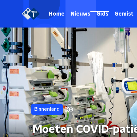
Home
Nieuws
Gids
Gemist
Binnenland
Moeten COVID-patië