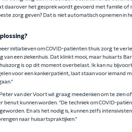
 dat daarover het gesprek wordt gevoerd met familie of 
beste zorg geven? Dat is niet automatisch opnemen in he
plossing?
meer initiatieven om COVID-patiënten thuis zorg te verle
 van een ziekenhuis. Dat klinkt mooi, maar huisarts Bar
huiszorg is op dit moment overbelast. Ik kan nu bijvoor
gelen voor een kankerpatiënt, laat staan voor iemand me
gaan."
Peter van der Voort wil graag meedenken om te zien of 
r benut kunnen worden. "De techniek om COVID-patiënt
geworden. En als het nodig is, kunnen zelfs intensivisten
rengen naar huisartspraktijken."