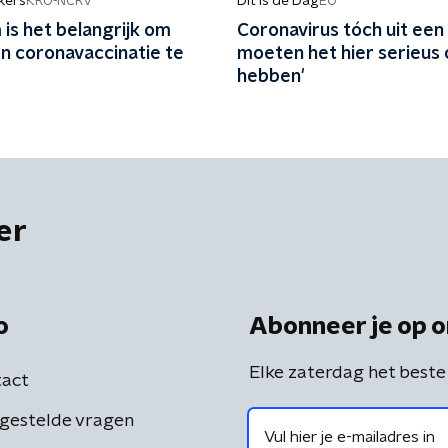
kers
Dit is de Dag
KRO-NCRV
EO
is het belangrijk om
Coronavirus tóch uit een
n coronavaccinatie te
moeten het hier serieus
hebben'
er
o
Abonneer je op o
Elke zaterdag het beste
act
gestelde vragen