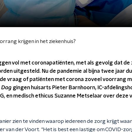
rang krijgen in het ziekenhuis?
iggen vol met coronapatiënten, met als gevolg dat de
den uitgesteld. Nu de pandemie al bijna twee jaar du
ijst de vraag of patiënten met corona zoveel voorrang 
de Dag
gingen huisarts Pieter Barnhoorn, IC-afdelingsh
G, en medisch ethicus Suzanne Metselaar over deze v
er zien te vinden waarop iedereen de zorg krijgt waar h
ter van der Voort. "Het is best een lastige om COVID-zo