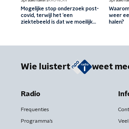
Spraakmakers
Spraakma
KRO-NCRV
Mogelijke stop onderzoek post-
Waarom 
covid, terwijl het 'een
weer ee
ziektebeeld is dat we moeilijk
halen?
kunnen begrijpen'
Wie luistert
weet me
Radio
Inf
Frequenties
Cont
Programma's
Veel