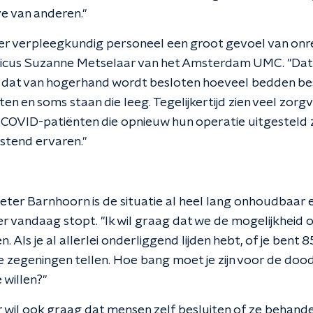
e van anderen."
er verpleegkundig personeel een groot gevoel van onr
hicus Suzanne Metselaar van het Amsterdam UMC. "Dat
 dat van hogerhand wordt besloten hoeveel bedden be
n en soms staan die leeg. Tegelijkertijd zien veel zorgv
-COVID-patiënten die opnieuw hun operatie uitgesteld
astend ervaren."
eter Barnhoorn is de situatie al heel lang onhoudbaar en 
r vandaag stopt. "Ik wil graag dat we de mogelijkheid
 Als je al allerlei onderliggend lijden hebt, of je bent 8
zegeningen tellen. Hoe bang moet je zijn voor de dood 
 willen?"
wil ook graag dat mensen zelf besluiten of ze behande