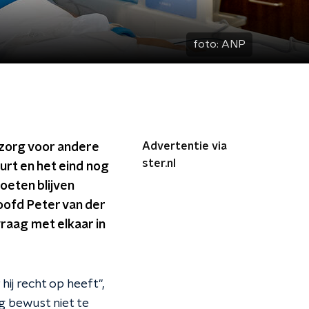
foto:
ANP
Advertentie via
 zorg voor andere
ster.nl
urt en het eind nog
moeten blijven
oofd Peter van der
raag met elkaar in
ij recht op heeft",
rg bewust niet te