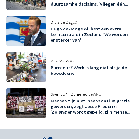
duurzaamheidsclaims: 'Vliegen één
keer per jaar met biobrandstof'
Dit is de Dag
EO
Hugo de Jonge wil best een extra
kerncentrale in Zeeland: 'We worden
er sterker van'
Villa VdB
MAX
Burn-out? Werk is lang niet altijd de
boosdoener
Sven op 1 - Zomereditie
WNL
Mensen zijn niet ineens anti-migratie
geworden, zegt Jesse Frederik:
'Zolang er wordt gepeild, zijn mensen
tegen migratie'