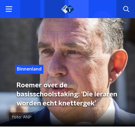
Binnenland
Roemer over de
basisschoolstaking: ‘Die leraren
worden echt knettergek’
foto:
ANP