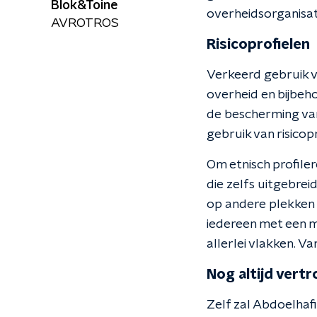
Blok&Toine
overheidsorganisati
AVROTROS
Risicoprofielen
Verkeerd gebruik va
overheid en bijbeh
de bescherming van
gebruik van risicopr
Om etnisch profil
die zelfs uitgebre
op andere plekken 
iedereen met een 
allerlei vlakken. 
Nog altijd vert
Zelf zal Abdoelhafie