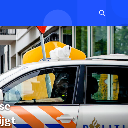
mse
ijgt