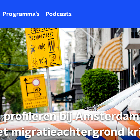
Programma's
Podcasts
h profileren bij Amsterda
met migratieachtergrond kr