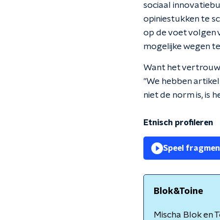
sociaal innovatieb
opiniestukken te sc
op de voet volgen v
mogelijke wegen te
Want het vertrouwe
"We hebben artikel 
niet de norm is, is 
Etnisch profileren
Speel fragmen
Blok&Toine
Mischa Blok en T