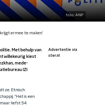
foto:
ANP
 krijgt ermee te maken'
Advertentie via
litie. Met behulp van
ster.nl
 willekeurig kiest
iezkhan, mede-
vatiebureau IZI
dt ze. Etnisch
happij. "Het is een
maar liefst 54