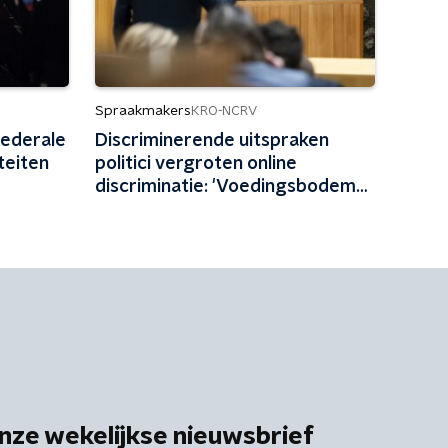
Spraakmakers
KRO-NCRV
federale
Discriminerende uitspraken
teiten
politici vergroten online
discriminatie: 'Voedingsbodem
gecreëerd in Den Haag'
nze wekelijkse nieuwsbrief