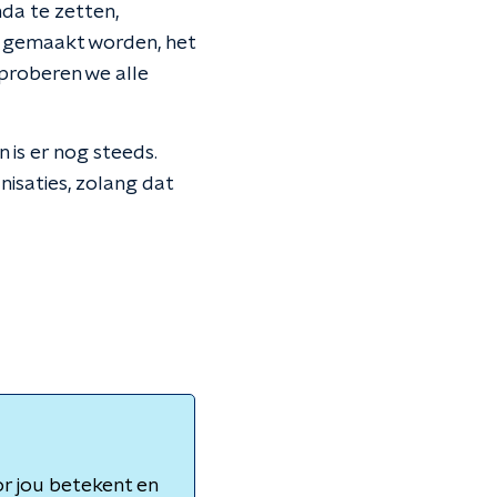
da te zetten,
ie gemaakt worden, het
 proberen we alle
is er nog steeds.
nisaties, zolang dat
r jou betekent en