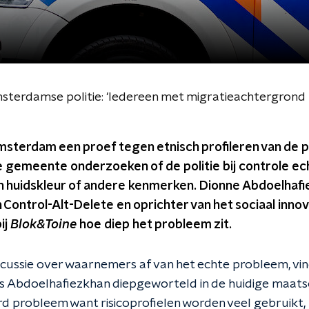
Amsterdamse politie: 'Iedereen met migratieachtergrond
terdam een proef tegen etnisch profileren van de po
gemeente onderzoeken of de politie bij controle echt
van huidskleur of andere kenmerken. Dionne Abdoelhaf
n Control-Alt-Delete en oprichter van het sociaal inno
ij
Blok&Toine
hoe diep het probleem zit.
discussie over waarnemers af van het echte probleem, vin
ns Abdoelhafiezkhan diepgeworteld in de huidige maatsc
rd probleem want risicoprofielen worden veel gebruikt, 