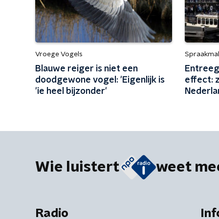
Vroege Vogels
Spraakma
Blauwe reiger is niet een
Entreeg
doodgewone vogel: 'Eigenlijk is
effect: 
'ie heel bijzonder'
Nederla
Wie luistert
weet me
Radio
Inf