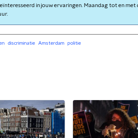
 geïnteresseerd in jouw ervaringen. Maandag tot en me
uur.
ren
discriminatie
Amsterdam
politie