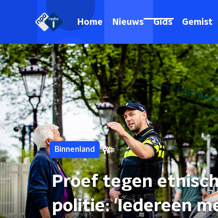
Home
Nieuws
Gids
Gemist
Binnenland
Proef tegen etnisc
politie: 'Iedereen 