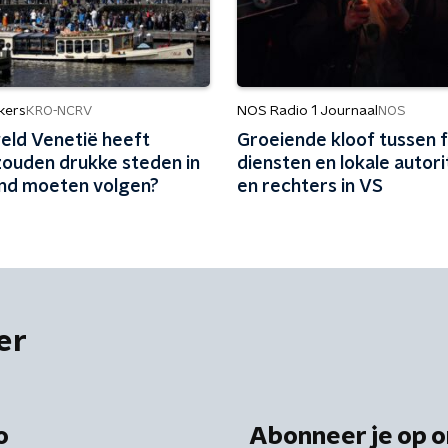
kers
NOS Radio 1 Journaal
KRO-NCRV
NOS
eld Venetië heeft
Groeiende kloof tussen 
zouden drukke steden in
diensten en lokale autori
nd moeten volgen?
en rechters in VS
er
o
Abonneer je op o