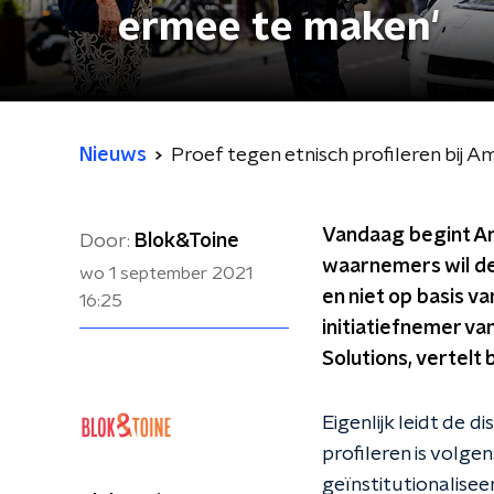
ermee te maken'
Nieuws
Proef tegen etnisch profileren bij 
Vandaag begint Ams
Door:
Blok&Toine
waarnemers wil de 
wo 1 september 2021
en niet op basis 
16:25
initiatiefnemer va
Solutions, vertelt b
Eigenlijk leidt de 
profileren is volge
geïnstitutionalisee