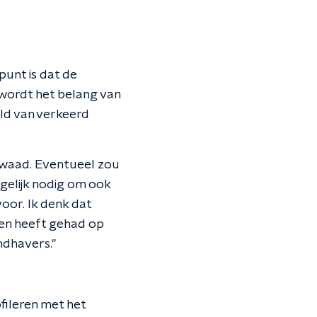
punt is dat de
 wordt het belang van
ld van verkeerd
kwaad. Eventueel zou
gelijk nodig om ook
oor. Ik denk dat
en heeft gehad op
ndhavers."
ofileren met het