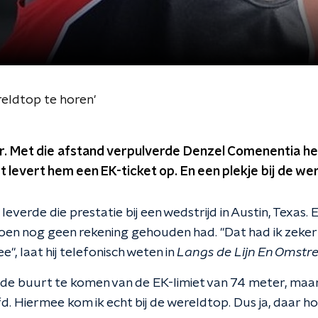
reldtop te horen'
. Met die afstand verpulverde Denzel Comenentia he
t levert hem een EK-ticket op. En een plekje bij de we
leverde die prestatie bij een wedstrijd in Austin, Texas. 
izoen nog geen rekening gehouden had. "Dat had ik zeker
ee", laat hij telefonisch weten in
Langs de Lijn En Omstr
n de buurt te komen van de EK-limiet van 74 meter, maa
d. Hiermee kom ik echt bij de wereldtop. Dus ja, daar hoor