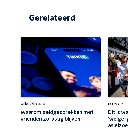
Gerelateerd
Villa VdB
Dit is de D
MAX
Waarom geldgesprekken met
Dit is 
vrienden zo lastig blijven
'weiger
asielzo