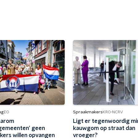
ag
Spraakmakers
EO
KRO-NCRV
waarom
Ligt er tegenwoordig mi
gemeenten' geen
kauwgom op straat dan
ekers willen opvangen
vroeger?