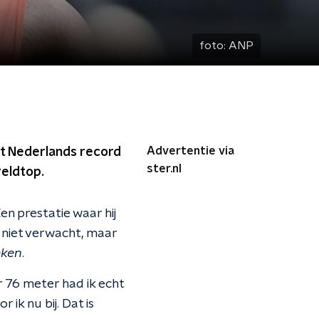
foto:
ANP
Advertentie via
t Nederlands record
ster.nl
reldtop.
Een prestatie waar hij
 niet verwacht, maar
eken
.
r 76 meter had ik echt
 ik nu bij. Dat is