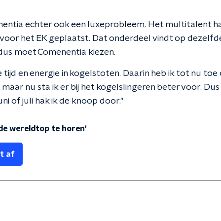
ntia echter ook een luxeprobleem. Het multitalent had
 voor het EK geplaatst. Dat onderdeel vindt op dezelfd
 dus moet Comenentia kiezen.
 tijd en energie in kogelstoten. Daarin heb ik tot nu to
maar nu sta ik er bij het kogelslingeren beter voor. Du
uni of juli hak ik de knoop door."
 de wereldtop te horen'
t af