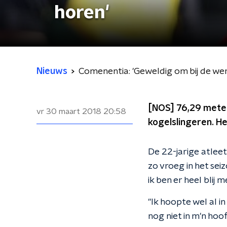
horen'
Nieuws
Comenentia: 'Geweldig om bij de we
[NOS] 76,29 meter
vr 30 maart 2018
20:58
kogelslingeren. He
De 22-jarige atleet 
zo vroeg in het se
ik ben er heel blij m
"Ik hoopte wel al i
nog niet in m'n hoof