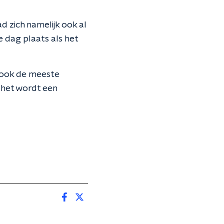
 zich namelijk ook al
e dag plaats als het
e ook de meeste
s het wordt een