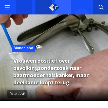
Binnenland
Vrouwen positief over
bevolkingsonderzoek naar
baarmoederhalskanker, maar
deelname loopt terug
foto:
ANP