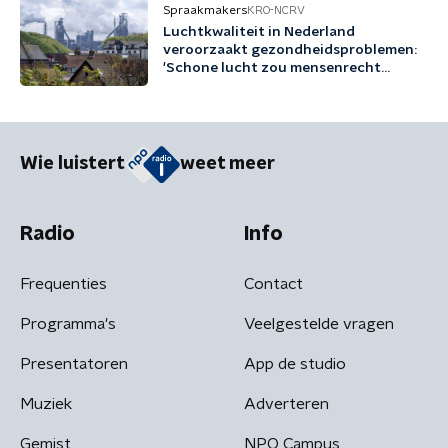
Spraakmakers
KRO-NCRV
Luchtkwaliteit in Nederland
veroorzaakt gezondheidsproblemen:
'Schone lucht zou mensenrecht
moeten zijn'
Wie luistert
weet meer
Radio
Info
Frequenties
Contact
Programma's
Veelgestelde vragen
Presentatoren
App de studio
Muziek
Adverteren
Gemist
NPO Campus