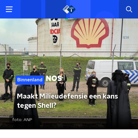
Binnenland
Maakt Milieudefensie een kans
tegen Shell?
foto:
ANP