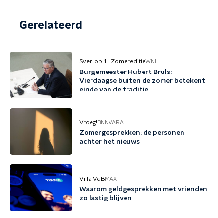
Gerelateerd
Sven op 1 - Zomereditie
WNL
Burgemeester Hubert Bruls:
Vierdaagse buiten de zomer betekent
einde van de traditie
Vroeg!
BNNVARA
Zomergesprekken: de personen
achter het nieuws
Villa VdB
MAX
Waarom geldgesprekken met vrienden
zo lastig blijven