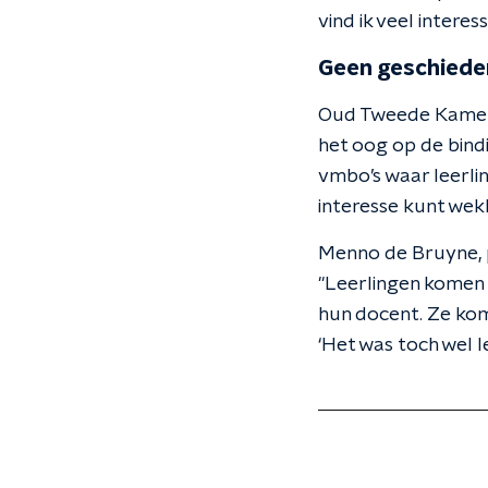
vind ik veel interes
Geen geschiede
Oud Tweede Kamerlid
het oog op de bindi
vmbo’s waar leerlin
interesse kunt wekke
Menno de Bruyne, p
"Leerlingen komen h
hun docent. Ze kom
‘Het was toch wel le