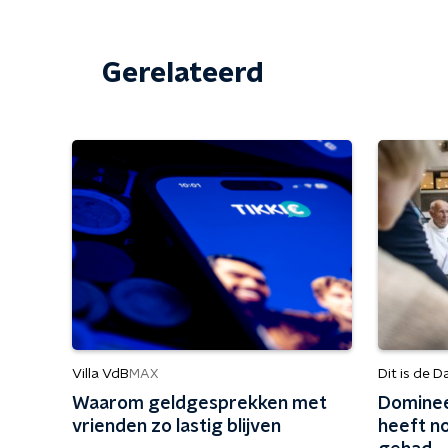
Gerelateerd
Villa VdB
Dit is de D
MAX
Waarom geldgesprekken met
Dominee
vrienden zo lastig blijven
heeft n