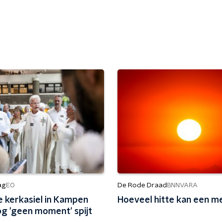
ag
De Rode Draad
EO
BNNVARA
 kerkasiel in Kampen
Hoeveel hitte kan een m
og 'geen moment' spijt