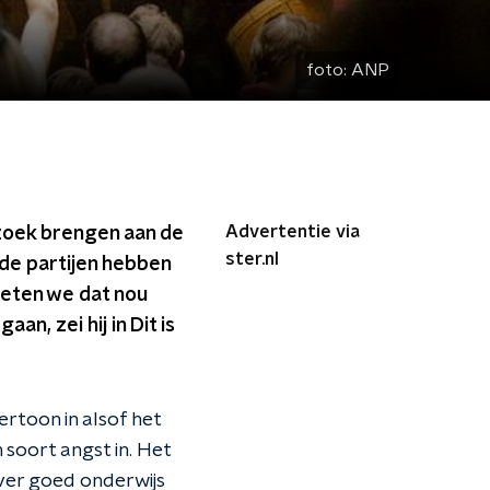
foto:
ANP
Advertentie via
ezoek brengen aan de
ster.nl
de partijen hebben
eten we dat nou
an, zei hij in Dit is
ertoon in alsof het
 soort angst in. Het
over goed onderwijs