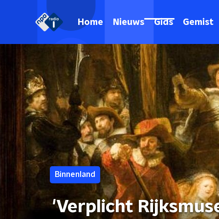
Home
Nieuws
Gids
Gemist
Binnenland
'Verplicht Rijksmus