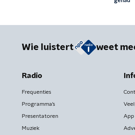
gehad
Wie luistert
weet me
Radio
Inf
Frequenties
Cont
Programma's
Veel
Presentatoren
App 
Muziek
Adv