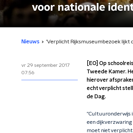
voor nationale ident
Nieuws
'Verplicht Rijksmuseumbezoek lijkt d
[EO] Op schoolrei
vr 29 september 2017
Tweede Kamer. Het
07:56
hierover afsprak
echt verplicht stell
de Dag.
"Cultuuronderwijs i
een dijkverzwaring 
moet niet verplicht