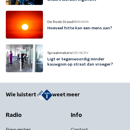
De Rode Draad
BNNVARA
Hoeveel hitte kan een mens aan?
Spraakmakers
KRO-NCRV
Ligt er tegenwoordig minder
kauwgom op straat dan vroeger?
Wie luistert
weet meer
Radio
Info
Frequenties
Contact