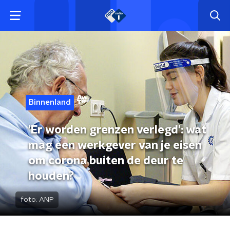
Binnenland
'Er worden grenzen verlegd': wat
mag een werkgever van je eisen
om corona buiten de deur te
houden?
foto:
ANP