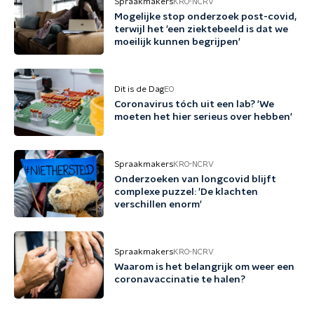
Spraakmakers
KRO-NCRV
Mogelijke stop onderzoek post-covid,
terwijl het 'een ziektebeeld is dat we
moeilijk kunnen begrijpen'
Dit is de Dag
EO
Coronavirus tóch uit een lab? 'We
moeten het hier serieus over hebben'
Spraakmakers
KRO-NCRV
Onderzoeken van longcovid blijft
complexe puzzel: 'De klachten
verschillen enorm'
Spraakmakers
KRO-NCRV
Waarom is het belangrijk om weer een
coronavaccinatie te halen?