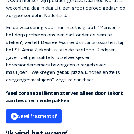
10.866 mensen zijn positief getest. Daarmee wordt al
wekenlang, dag in dag uit, een groot beroep gedaan op
zorgpersoneel in Nederland.
En de waardering voor hun inzet is groot. "Mensen in
het dorp proberen ons een hart onder de riem te
steken", vertelt Desiree Warmerdam, arts-assistent bij
het St. Anna Ziekenhuis, aan de telefoon. Kinderen
gaven zelfgemaakte knutselwerkjes en
horecaondernemers bezorgden overgebleven
maaltijden. “We kregen gebak, pizza, lunches en zelfs
driegangenmaaltijden", zegt ze dankbaar.
‘Veel coronapatiënten sterven alleen door tekort
aan beschermende pakken’
Speel fragment af
'Ik vind het wrang'