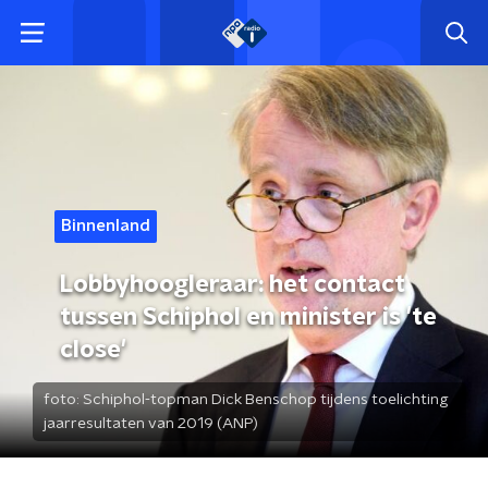
Binnenland
Lobbyhoogleraar: het contact
tussen Schiphol en minister is 'te
close'
foto:
Schiphol-topman Dick Benschop tijdens toelichting
jaarresultaten van 2019 (ANP)