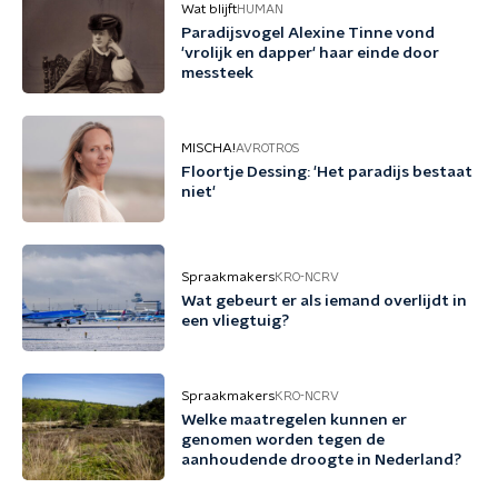
Wat blijft
HUMAN
Paradijsvogel Alexine Tinne vond
'vrolijk en dapper' haar einde door
messteek
MISCHA!
AVROTROS
Floortje Dessing: 'Het paradijs bestaat
niet'
Spraakmakers
KRO-NCRV
Wat gebeurt er als iemand overlijdt in
een vliegtuig?
Spraakmakers
KRO-NCRV
Welke maatregelen kunnen er
genomen worden tegen de
aanhoudende droogte in Nederland?