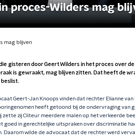
in proces-Wilders mag bli
s mag blijven
ie gisteren door Geert Wilders in het proces over de
raak is gewraakt, mag blijven zitten. Dat heeft de w
beslist.
ocaat Geert-Jan Knoops vinden dat rechter Elianne van 
oringenomen heeft getoond bij de ondervraging van 
bij zette zij Cliteur meerdere malen op het verkeerde b
iet goed in gerechtelijke uitspraken over discriminatie ha
 Daarom wilde de advocaat dat de rechter werd verv