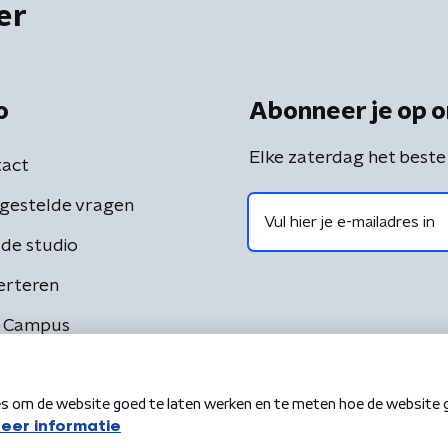
er
o
Abonneer je op o
Elke zaterdag het beste
act
gestelde vragen
de studio
erteren
 Campus