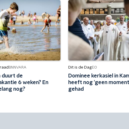
raad
Dit is de Dag
BNNVARA
EO
duurt de
Dominee kerkasiel in Ka
kantie 6 weken? En
heeft nog 'geen moment'
elang nog?
gehad