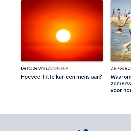
De Rode Draad
De Rode D
BNNVARA
Hoeveel hitte kan een mens aan?
Waarom 
zomerva
voor ho