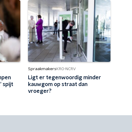
Spraakmakers
KRO-NCRV
mpen
Ligt er tegenwoordig minder
 spijt
kauwgom op straat dan
vroeger?