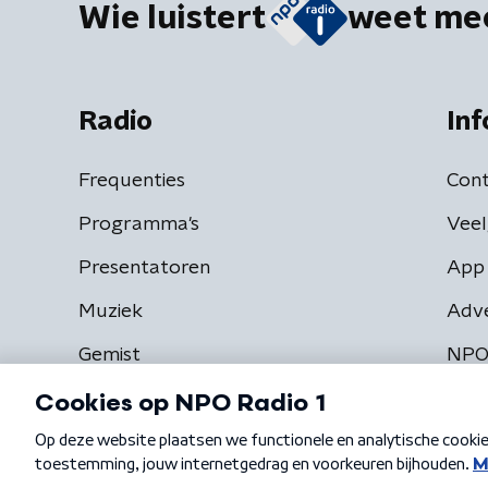
Wie luistert
weet me
Radio
Inf
Frequenties
Cont
Programma's
Veel
Presentatoren
App 
Muziek
Adv
Gemist
NPO
Algemene voorwaarden
Privacybeleid