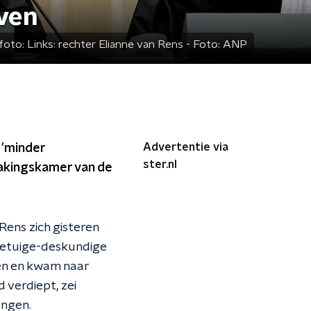
jven
foto:
Links: rechter Elianne van Rens - Foto: ANP
Advertentie via
 'minder
ster.nl
rakingskamer van de
Rens zich gisteren
getuige-deskundige
een en kwam naar
d verdiept, zei
angen.