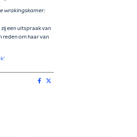
de wrakingskamer:
zij een uitspraak van
n reden om haar van
k'