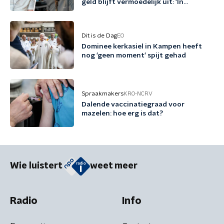
geld blijft vermoedelijk uit: 'In
Friesland kunnen we niet nog een
jaartje wachten'
Dit is de Dag
EO
Dominee kerkasiel in Kampen heeft
nog 'geen moment' spijt gehad
Spraakmakers
KRO-NCRV
Dalende vaccinatiegraad voor
mazelen: hoe erg is dat?
Wie luistert
weet meer
Radio
Info