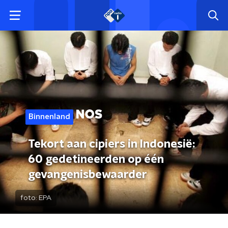
Binnenland
Tekort aan cipiers in Indonesië:
60 gedetineerden op één
gevangenisbewaarder
foto:
EPA