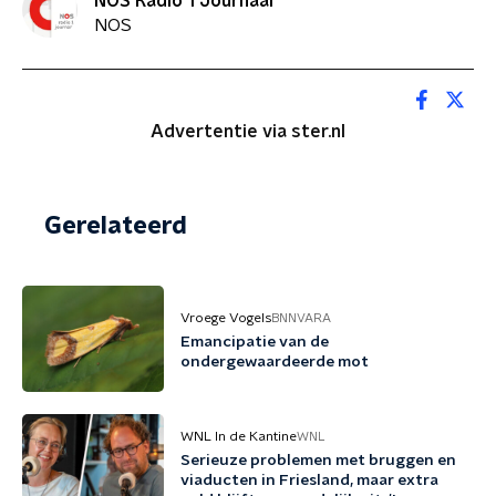
NOS Radio 1 Journaal
NOS
Advertentie via ster.nl
Gerelateerd
Vroege Vogels
BNNVARA
Emancipatie van de
ondergewaardeerde mot
WNL In de Kantine
WNL
Serieuze problemen met bruggen en
viaducten in Friesland, maar extra