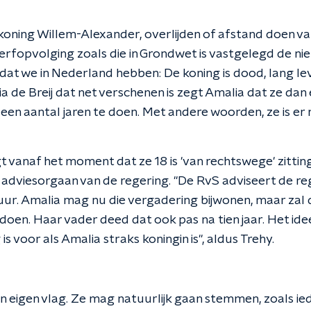
koning Willem-Alexander, overlijden of afstand doen va
erfopvolging zoals die in Grondwet is vastgelegd de nie
e dat we in Nederland hebben: De koning is dood, lang le
a de Breij dat net verschenen is zegt Amalia dat ze da
een aantal jaren te doen. Met andere woorden, ze is er
gt vanaf het moment dat ze 18 is 'van rechtswege' zittin
 adviesorgaan van de regering. "De RvS adviseert de re
ur. Amalia mag nu die vergadering bijwonen, maar zal da
doen. Haar vader deed dat ook pas na tien jaar. Het idee
is voor als Amalia straks koningin is", aldus Trehy.
en eigen vlag. Ze mag natuurlijk gaan stemmen, zoals ie