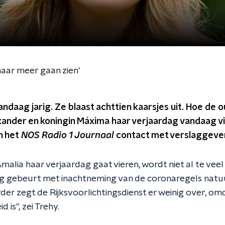
 haar meer gaan zien'
vandaag jarig. Ze blaast achttien kaarsjes uit. Hoe de
ander en koningin Máxima haar verjaardag vandaag vier
n het
NOS Radio 1 Journaal
contact met verslaggever
malia haar verjaardag gaat vieren, wordt niet al te vee
ring gebeurt met inachtneming van de coronaregels natuu
der zegt de Rijksvoorlichtingsdienst er weinig over, om
 is", zei Trehy.