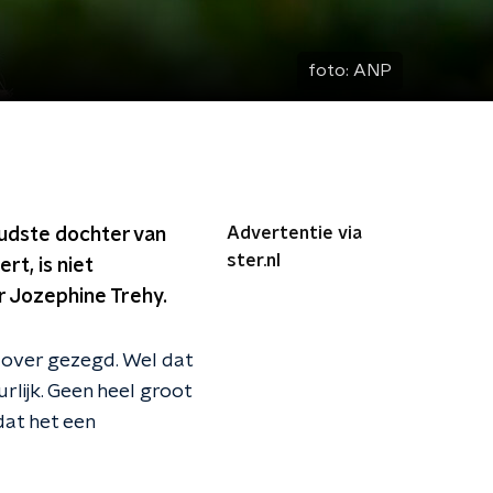
foto:
ANP
Advertentie via
 oudste dochter van
ster.nl
t, is niet
 Jozephine Trehy.
l over gezegd. Wel dat
rlijk. Geen heel groot
dat het een