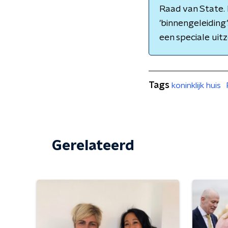
Raad van State.
'binnengeleiding'
een speciale uit
Tags
koninklijk huis
Gerelateerd