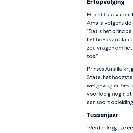
Erfopvolging
Mocht haar vader, 
Amalia volgens de 
"Dat is het princip
het boek van Claudi
zou vragen om het 
toe."
Prinses Amalia krij
State, het hoogste
wetgeving en bestu
voorlopig nog niet 
een soort opleiding 
Tussenjaar
"Verder krijgt ze e