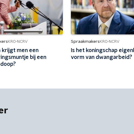
kers
Spraakmakers
KRO-NCRV
KRO-NCRV
krijgt men een
Is het koningschap eigenl
ingsmuntje bij een
vorm van dwangarbeid?
sdoop?
er