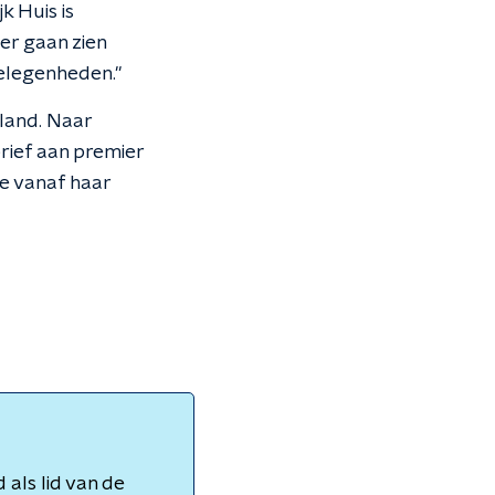
k Huis is
er gaan zien
gelegenheden."
nland. Naar
brief aan premier
ze vanaf haar
als lid van de