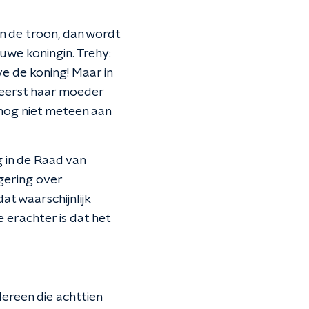
n de troon, dan wordt
uwe koningin. Trehy:
ve de koning! Maar in
n eerst haar moeder
 nog niet meteen aan
g in de Raad van
gering over
t waarschijnlijk
 erachter is dat het
dereen die achttien