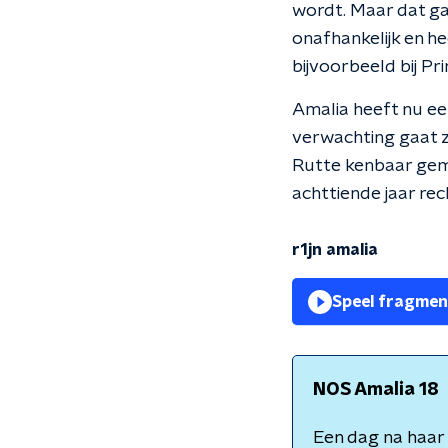
wordt. Maar dat gaa
onafhankelijk en h
bijvoorbeeld bij Pr
Amalia heeft nu een
verwachting gaat ze
Rutte kenbaar gema
achttiende jaar rec
r1jn amalia
Speel fragmen
NOS Amalia 18
Een dag na haar 