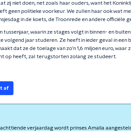
t zij niet doen, net zoals haar ouders, want het Koninklij
eeft geen politieke voorkeur. We zullen haar ook wat me
insjesdag in de koets, de Troonrede en andere officiële 
 tussenjaar, waarin ze stages volgt in binnen- en buite
 volgend jaar studeren. Ze heeft in ieder geval in een 
akt dat ze de toelage van zo'n 1,6 miljoen euro, waar 
ht op heeft, zal terugstorten zolang ze studeert.
t af
achttiende verjaardag wordt prinses Amalia aangesteld 