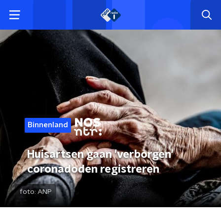
Binnenland
Huisartsen gaan 'verborgen'
coronadoden registreren
foto:
ANP