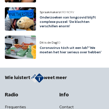
Spraakmakers
KRO-NCRV
Onderzoeken van longcovid blijft
complexe puzzel: 'De klachten
verschillen enorm'
Dit is de Dag
EO
Coronavirus tóch uit een lab? 'We
moeten het hier serieus over hebben'
Wie luistert
weet meer
Radio
Info
Frequenties
Contact