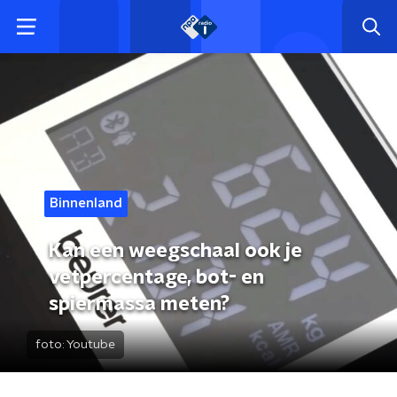
Binnenland
Kan een weegschaal ook je
vetpercentage, bot- en
spiermassa meten?
foto:
Youtube