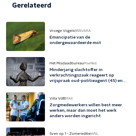
Gerelateerd
Vroege Vogels
BNNVARA
Emancipatie van de
ondergewaardeerde mot
Het Misdaadbureau
PowNed
Minderjarig slachtoffer in
verkrachtingszaak reageert op
vrijspraak oud-politieagent (45) en
vriend (48)
Villa VdB
MAX
Zorgmedewerkers willen best meer
werken, maar dan moet het werk
anders worden ingericht
Sven op 1 - Zomereditie
WNL