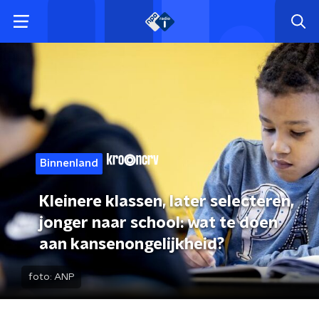
Binnenland
Kleinere klassen, later selecteren,
jonger naar school: wat te doen
aan kansenongelijkheid?
foto:
ANP