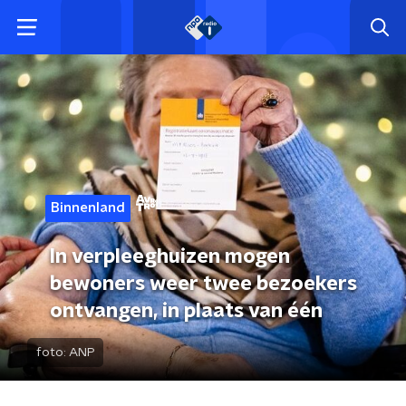
Binnenland
In verpleeghuizen mogen
bewoners weer twee bezoekers
ontvangen, in plaats van één
foto:
ANP