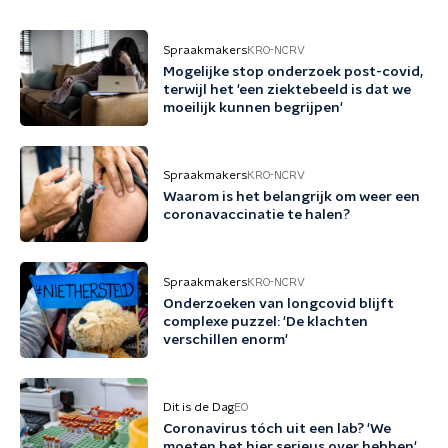
Spraakmakers
KRO-NCRV
Mogelijke stop onderzoek post-covid,
terwijl het 'een ziektebeeld is dat we
moeilijk kunnen begrijpen'
Spraakmakers
KRO-NCRV
Waarom is het belangrijk om weer een
coronavaccinatie te halen?
Spraakmakers
KRO-NCRV
Onderzoeken van longcovid blijft
complexe puzzel: 'De klachten
verschillen enorm'
Dit is de Dag
EO
Coronavirus tóch uit een lab? 'We
moeten het hier serieus over hebben'