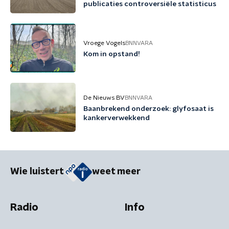
publicaties controversiële statisticus
Vroege Vogels
BNNVARA
Kom in opstand!
De Nieuws BV
BNNVARA
Baanbrekend onderzoek: glyfosaat is
kankerverwekkend
Wie luistert
weet meer
Radio
Info