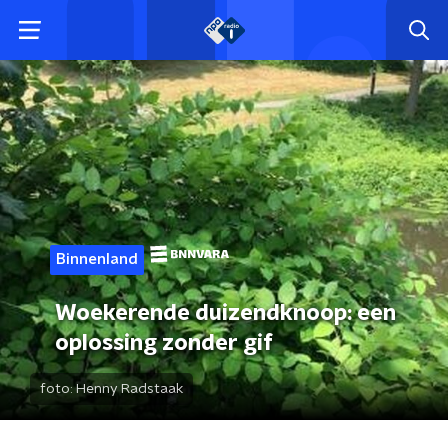
Binnenland
Woekerende duizendknoop: een
oplossing zonder gif
foto:
Henny Radstaak