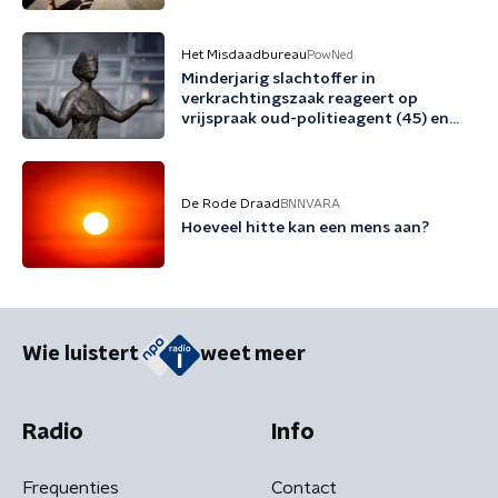
Het Misdaadbureau
PowNed
Minderjarig slachtoffer in
verkrachtingszaak reageert op
vrijspraak oud-politieagent (45) en
vriend (48)
De Rode Draad
BNNVARA
Hoeveel hitte kan een mens aan?
Wie luistert
weet meer
Radio
Info
Frequenties
Contact